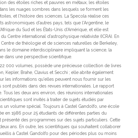
bution des étoiles riches et pauvres en métaux, les étoiles
 dans les nuages sombres dans lesquels se forment les
oiles, et l'histoire des sciences. La Specola réalise ces
 astronomiques d'autres pays, tels que l'Argentine, le
e, l'Afrique du Sud et les États-Unis d'Amérique, et elle est
u Centre international d'astrophysique relativiste (ICRA). En
e Centre de théologie et de sciences naturelles de Berkeley,
ns le domaine interdisciplinaire impliquant la science, la
ne dans une perspective scientifique.
 22 000 volumes, possède une précieuse collection de livres
, Kepler, Brahe, Clavius et Secchi ; elle abrite également
r les informations qu'elles peuvent nous fournir sur les
 sont publiés dans des revues internationales. Le rapport
. Tous les deux ans environ, des réunions internationales
ntifiques sont invités à traiter de sujets étudiés par
ans un volume spécial. Toujours à Castel Gandolfo, une école
e en 1986 pour 25 étudiants de différentes parties du
 présenté des programmes sur des sujets particuliers. Cette
deux ans. En outre, les scientifiques qui souhaitent collaborer
eillis à Castel Gandolfo pour des périodes plus ou moins