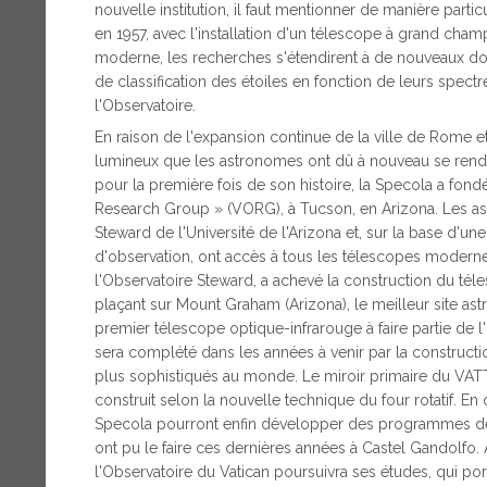
nouvelle institution, il faut mentionner de manière partic
en 1957, avec l'installation d'un télescope à grand cham
moderne, les recherches s'étendirent à de nouveaux d
de classification des étoiles en fonction de leurs spect
l'Observatoire.
En raison de l'expansion continue de la ville de Rome et
lumineux que les astronomes ont dû à nouveau se rendre
pour la première fois de son histoire, la Specola a fon
Research Group » (VORG), à Tucson, en Arizona. Les as
Steward de l'Université de l'Arizona et, sur la base d'u
d'observation, ont accès à tous les télescopes modernes
l'Observatoire Steward, a achevé la construction du tél
plaçant sur Mount Graham (Arizona), le meilleur site a
premier télescope optique-infrarouge à faire partie de l
sera complété dans les années à venir par la construct
plus sophistiqués au monde. Le miroir primaire du VATT,
construit selon la nouvelle technique du four rotatif. E
Specola pourront enfin développer des programmes de
ont pu le faire ces dernières années à Castel Gandolfo.
l'Observatoire du Vatican poursuivra ses études, qui 