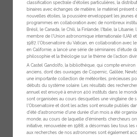
classification spectrale d'étoiles particulières, la distri
binaires avec échanges de matière, le matériel présent
nouvelles étoiles, la poussière enveloppant les jeunes ét
programmes en collaboration avec de nombreux instituts
Brésil, le Canada, le Chili, la Finlande, l'Italie, la Lituani
membre de l'Union astronomique internationale (UAI) et d
1987, l'Observatoire du Vatican, en collaboration avec l
en Californie, a lancé une série de séminaires d'étude da
philosophie et la théologie sur le thème de l'action divi
A Castel Gandolfo, la bibliothèque, qui compte environ
anciens, dont des ouvrages de Copernic, Galilée, Newton
une importante collection de météorites, précieuses pou
débuts du système solaire. Les résultats des recherches
annuel est envoyé à environ 400 instituts dans le monde
sont organisées au cours desquelles une vingtaine de scie
l'Observatoire et dont les actes sont ensuite publiés d
d'été d'astronomie d'une durée d'un mois a été organisé
monde, au cours de laquelle d'éminents chercheurs ont
initiative, renouvelée en 1988, a désormais lieu tous les 
aux recherches de nos astronomes sont également accu