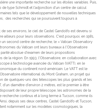
ulière une importante recherche sur les étoiles variables. Puis,
p de type Schmidt et l'adjonction d'un centre de calcul
omaines tels que le développement de nouvelles techniques
res, des recherches qui se poursuivent toujours à
 de ses environs, le ciel de Castel Gandolfo est devenu si
 ailleurs pour leurs observations. C'est pourquoi, en 1981,
dé un second centre de recherche, le « Vatican Observatory
tronomes du Vatican ont leurs bureaux à l'Observatoire
ne parité absolue d'examen de leurs propositions
 de la région. En 1993, l'Observatoire, en collaboration avec
escope à technologie avancée du Vatican (VATT), en le
stronomique du continent nord-américain. Le VATT est le
'Observatoire international du Mont Graham, un projet qui
ion de quelques-uns des télescopes les plus grands et les
 d'un diamètre d'environ 2 mètres, est le premier à être
n disposant de leur propre télescope, les astronomes de la
 recherche continus et à long terme à Tucson, comme ils
 Ainsi, depuis ses deux centres, Castel Gandolfo et Tucson,
portent notamment sur les modèles cosmologiques, la