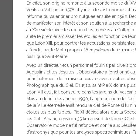
En effet, son origine remonte à la seconde moitié du XVIe
Vents au Vatican en 1578 et y invita les astronomes et 
réforme du calendrier promulguée ensuite en 1582. Depui
de manifester son intérêt et son soutien à la recherche 
au XXe siècle avec les recherches menées au Collegio 
a été le premier à classer les étoiles en fonction de leur
que Léon XIII, pour contrer les accusations persistantes
a fondé, par le Motu proprio
Ut mysticam
du 14 mars 18
basilique Saint-Pierre.
Avec un directeur et un personnel fournis par divers ordr
Augustins et les Jésuites, l'Observatoire a fonctionné 
principalement de la mise en œuvre, avec d'autres obse
Photographique du Ciel. En 1910, saint Pie X donna plus d
Léon XIII avait fait construire dans les jardins du Vati
Mais au début des années 1930, l'augmentation de l'écl
de la Ville éternelle avait rendu le ciel de Rome si lum
étoiles les plus faibles. Pie XI décida alors que la Spec
les Colli Albani, à environ 35 km au sud de Rome. C'est 
Observatoire moderne fut refondé et confié aux Jésuites
d'astrophysique pour les analyses spectrochimiques. 