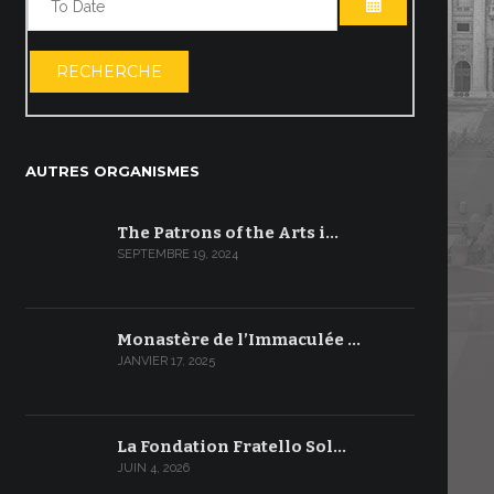
OUVRIR LE C
RECHERCHE
AUTRES ORGANISMES
The Patrons of the Arts i…
SEPTEMBRE 19, 2024
Monastère de l’Immaculée …
JANVIER 17, 2025
La Fondation Fratello Sol…
JUIN 4, 2026