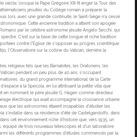
 siècle, lorsque le Pape Grégoire XIII fit ériger la Tour des
mathématiciens jésuites du Collège romain à préparer la
s lors, avec une grande continuité, le Saint-Siège n'a cessé
astronomique. Cette ancienne tradition a atteint son apogée
Romano par le célèbre astronome jésuite Angelo Secchi, qui
 spectre. C'est sur la base de cette longue et riche tradition
 portées contre l'Église de s'opposer au progrès scientifique,
91, l'Observatoire sur la colline du Vatican, derrière la
es religieux tels que les Barnabites, les Oratoriens, les
au Vatican pendant un peu plus de 40 ans, s'occupant
rvatoires, du grand programme international de la Carte
'espace à la Specola, en lui attribuant la petite villa que
can et en nommant le père jésuite G. Hagen comme directeur.
airage électrique qui avait accompagné la croissance urbaine
ineux que les astronomes étaient incapables d'étudier les
ola s'installe dans sa résidence d'été de Castelgandolfo, dans
dans cet environnement riche d'histoire que, vers 1935, un
, équipé de trois nouveaux télescopes et d'un laboratoire
Parmi les différents programmes d'études commencés par la