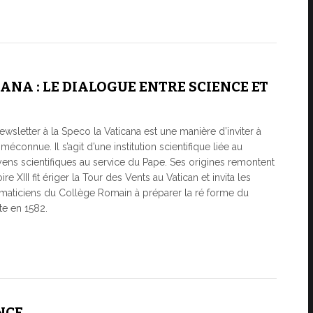
ANA : LE DIALOGUE ENTRE SCIENCE ET
sletter à la Speco la Vaticana est une manière d’inviter à
éconnue. Il s’agit d’une institution scientifique liée au
ns scientifiques au service du Pape. Ses origines remontent
e XIII fit ériger la Tour des Vents au Vatican et invita les
maticiens du Collège Romain à préparer la ré forme du
te en 1582.
NCE