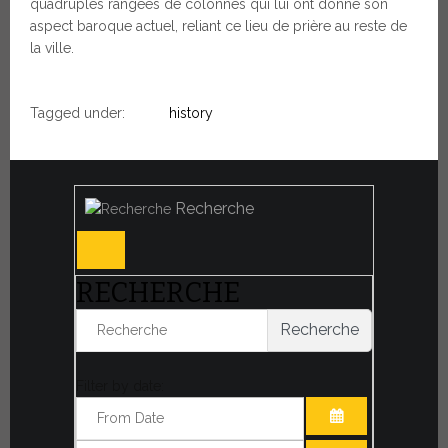
quadruples rangées de colonnes qui lui ont donné son
aspect baroque actuel, reliant ce lieu de prière au reste de
la ville.
Tagged under:
history
Recherche
RECHERCHE
Recherche
Filter by date: