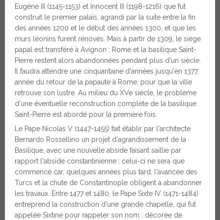
Eugène III (1145-1153) et Innocent III (1198-1216) que fut
construit le premier palais, agrandi par la suite entre la fin
des années 1200 et le début des années 1300, et que les
murs léonins furent rénovés. Mais à partir de 1309, le siège
papal est transféré à Avignon ; Rome et la basilique Saint-
Pierre restent alors abandonnées pendant plus d'un siècle.
Il faudra attendre une cinquantaine d'années jusqu'en 1377,
année du retour de la papauté à Rome, pour que la ville
retrouve son lustre. Au milieu du XVe siècle, le problème
d'une éventuelle reconstruction complète de la basilique
Saint-Pierre est abordé pour la première fois.
Le Pape Nicolas V (1447-1455) fait établir par l'architecte
Bernardo Rossellino un projet d'agrandissement de la
Basilique, avec une nouvelle abside faisant saillie par
rapport l'abside constantinienne : celui-ci ne sera que
commencé car, quelques années plus tard, l'avancée des
Turcs et la chute de Constantinople obligent à abandonner
les travaux. Entre 1477 et 1480, le Pape Sixte IV (1471-1484)
entreprend la construction d'une grande chapelle, qui fut
appelée Sixtine pour rappeler son nom : décorée de