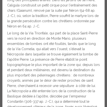
Caligula construisit un petit cirque pour l'entraînement des
chars (Gaianum), rénové par la suite par Néron (54-68 ap.
J.-C.), où, selon la tradition, Pierre souffrit le martyre lors de
la grande persécution contre les chrétiens ordonnée par
Néron en 64 ap. J.-C.
Le long de la Via Trionfale, qui part de la place Saint-Pierre
vers le nord en direction de Monte Mario, plusieurs
ensembles de tombes ont été fouillés, tandis que le long
de la Via Cornelia, qui allait vers l'ouest, s'élevait la
Nécropole dans laquelle se trouve également la tombe de
l'apôtre Pierre. La présence de Pierre établit le point
topographique le plus important de la zone qui, depuis lors
et pendant deux millénaires, est devenu la destination du
plus important des pèlerinages chrétiens : de nombreux
croyants, animés par le désir de rester proches de saint
Pierre, cherchaient à recevoir une sépulture à côté de lui.
La Nécropole a été enterrée lors de la construction de la
Basilique dédiée à l'apôtre, décidée par l'empereur
Constantin (306-337 ap. J.-C.), qui a déterminé tout le
développement ultérieur de la zone. Après avoir libéralisé