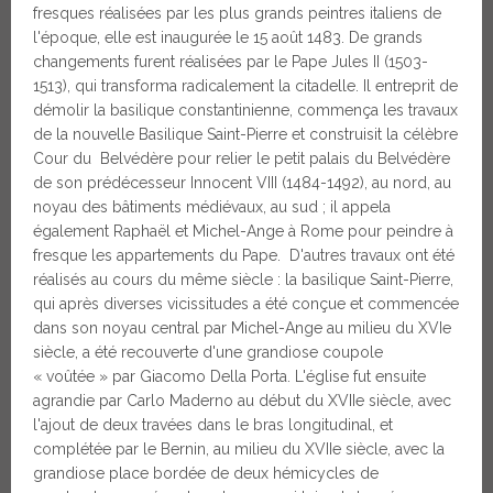
fresques réalisées par les plus grands peintres italiens de
l'époque, elle est inaugurée le 15 août 1483. De grands
changements furent réalisées par le Pape Jules II (1503-
1513), qui transforma radicalement la citadelle. Il entreprit de
démolir la basilique constantinienne, commença les travaux
de la nouvelle Basilique Saint-Pierre et construisit la célèbre
Cour du Belvédère pour relier le petit palais du Belvédère
de son prédécesseur Innocent VIII (1484-1492), au nord, au
noyau des bâtiments médiévaux, au sud ; il appela
également Raphaël et Michel-Ange à Rome pour peindre à
fresque les appartements du Pape. D'autres travaux ont été
réalisés au cours du même siècle : la basilique Saint-Pierre,
qui après diverses vicissitudes a été conçue et commencée
dans son noyau central par Michel-Ange au milieu du XVIe
siècle, a été recouverte d'une grandiose coupole
« voûtée » par Giacomo Della Porta. L'église fut ensuite
agrandie par Carlo Maderno au début du XVIIe siècle, avec
l'ajout de deux travées dans le bras longitudinal, et
complétée par le Bernin, au milieu du XVIIe siècle, avec la
grandiose place bordée de deux hémicycles de