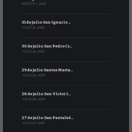
AGOSTO 1, 2026
JULIO 1, 2026
31 de julio: San Ignacio …
30 de juni
JULIO 31, 2026
JUNIO 30, 202
30 de julio: San Pedro Cr…
29 de juni
JULIO 30, 2026
JUNIO 29, 20
29 de julio: Santos Marta…
28 de junio
JULIO 29, 2026
JUNIO 28, 20
28 de julio: San Víctor I…
27 de junio
JULIO 28, 2026
JUNIO 27, 202
27 de julio: San Pantaleó…
26 de juni
JULIO 27, 2026
JUNIO 26, 20