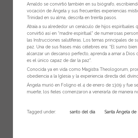
Arnaldo se convirtió también en su biógrafo, escribiend
vocación de Ángela y sus frecuentes experiencias místic
Trinidad en su alma, descrita en treinta pasos.
Atraía a su alrededor un cenáculo de hijos espirituales
convirtió así en “madre espiritual” de numerosas pers
las Instrucciones salutíferas. Los temas principales de 
paz. Una de sus frases más célebres era: “El sumo bien
alcanzar un descanso perfecto, aprenda a amar a Dios 
es el único capaz de dar la paz”.
Conocida ya en vida como Magistra Theologorum, promo
obediencia a la Iglesia y la experiencia directa del divi
Ángela murió en Foligno el 4 de enero de 1309 y fue sep
muerte, los fieles comenzaron a venerarla de manera no o
Tagged under:
santo del día
Santa Ángela de