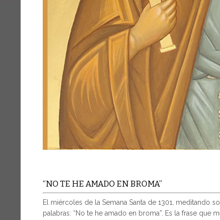
“NO TE HE AMADO EN BROMA”
El miércoles de la Semana Santa de 1301, meditando sobr
palabras: “No te he amado en broma”. Es la frase que mej