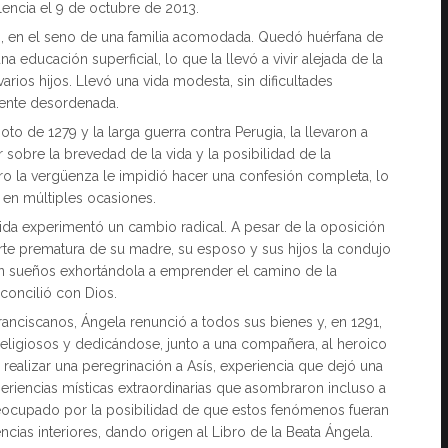
encia el 9 de octubre de 2013.
8, en el seno de una familia acomodada. Quedó huérfana de
educación superficial, lo que la llevó a vivir alejada de la
rios hijos. Llevó una vida modesta, sin dificultades
ente desordenada.
o de 1279 y la larga guerra contra Perugia, la llevaron a
 sobre la brevedad de la vida y la posibilidad de la
o la vergüenza le impidió hacer una confesión completa, lo
 en múltiples ocasiones.
 vida experimentó un cambio radical. A pesar de la oposición
uerte prematura de su madre, su esposo y sus hijos la condujo
 en sueños exhortándola a emprender el camino de la
econcilió con Dios.
Franciscanos, Ángela renunció a todos sus bienes y, en 1291,
religiosos y dedicándose, junto a una compañera, al heroico
 realizar una peregrinación a Asís, experiencia que dejó una
xperiencias místicas extraordinarias que asombraron incluso a
Preocupado por la posibilidad de que estos fenómenos fueran
ncias interiores, dando origen al Libro de la Beata Ángela.