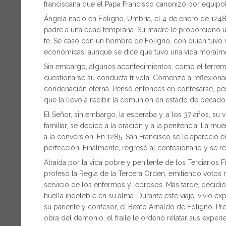
franciscana que el Papa Francisco canonizó por equipol
Ángela nació en Foligno, Umbría, el 4 de enero de 124
padre a una edad temprana. Su madre le proporcionó una 
fe. Se casó con un hombre de Foligno, con quien tuvo va
económicas, aunque se dice que tuvo una vida moralm
Sin embargo, algunos acontecimientos, como el terremot
cuestionarse su conducta frívola. Comenzó a reflexionar
condenación eterna. Pensó entonces en confesarse, per
que la llevó a recibir la comunión en estado de pecado
El Señor, sin embargo, la esperaba y, a los 37 años, su
familiar, se dedicó a la oración y a la penitencia. La m
a la conversión. En 1285, San Francisco se le apareció
perfección. Finalmente, regresó al confesionario y se r
Atraída por la vida pobre y penitente de los Terciarios 
profesó la Regla de la Tercera Orden, emitiendo votos 
servicio de los enfermos y leprosos. Más tarde, decidió
huella indeleble en su alma. Durante este viaje, vivió e
su pariente y confesor, el Beato Arnaldo de Foligno. 
obra del demonio, el fraile le ordenó relatar sus experie