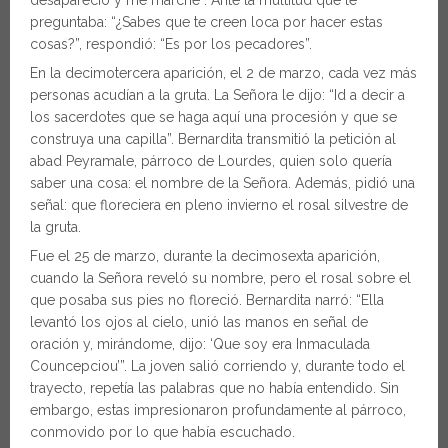
desapareció y me marché”. Ante la multitud que le
preguntaba: “¿Sabes que te creen loca por hacer estas
cosas?”, respondió: “Es por los pecadores”.
En la decimotercera aparición, el 2 de marzo, cada vez más
personas acudían a la gruta. La Señora le dijo: “Id a decir a
los sacerdotes que se haga aquí una procesión y que se
construya una capilla”. Bernardita transmitió la petición al
abad Peyramale, párroco de Lourdes, quien solo quería
saber una cosa: el nombre de la Señora. Además, pidió una
señal: que floreciera en pleno invierno el rosal silvestre de
la gruta.
Fue el 25 de marzo, durante la decimosexta aparición,
cuando la Señora reveló su nombre, pero el rosal sobre el
que posaba sus pies no floreció. Bernardita narró: “Ella
levantó los ojos al cielo, unió las manos en señal de
oración y, mirándome, dijo: ‘Que soy era Inmaculada
Councepciou’”. La joven salió corriendo y, durante todo el
trayecto, repetía las palabras que no había entendido. Sin
embargo, estas impresionaron profundamente al párroco,
conmovido por lo que había escuchado.