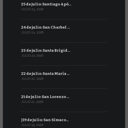
25 de julio: Santiago Apó…
24 de juni
JULIO 25, 2026
JUNIO 24, 20
24 de julio: San Charbel …
23 de junio
JULIO 24, 2026
JUNIO 23, 202
23 de julio: Santa Brígid…
22 de juni
JULIO 23, 2026
JUNIO 22, 20
22 de julio: Santa María …
21 de juni
JULIO 22, 2026
JUNIO 21, 202
21 de julio: San Lorenzo …
20 de junio
JULIO 21, 2026
JUNIO 20, 20
J19 de julio: San Símaco…
19 de juni
JULIO 19, 2026
JUNIO 19, 202