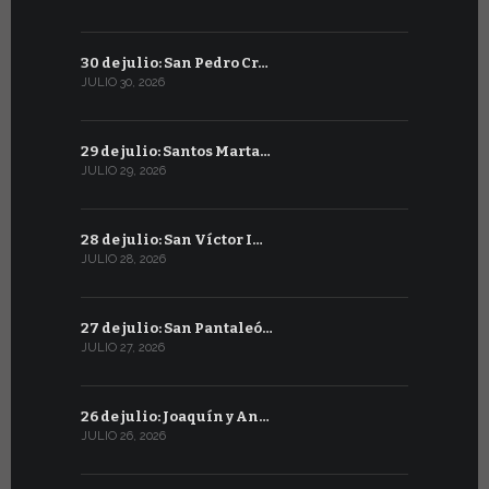
30 de julio: San Pedro Cr…
29 de juni
JULIO 30, 2026
JUNIO 29, 20
29 de julio: Santos Marta…
28 de junio
JULIO 29, 2026
JUNIO 28, 20
28 de julio: San Víctor I…
27 de junio
JULIO 28, 2026
JUNIO 27, 202
27 de julio: San Pantaleó…
26 de juni
JULIO 27, 2026
JUNIO 26, 20
26 de julio: Joaquín y An…
25 de juni
JULIO 26, 2026
JUNIO 25, 20