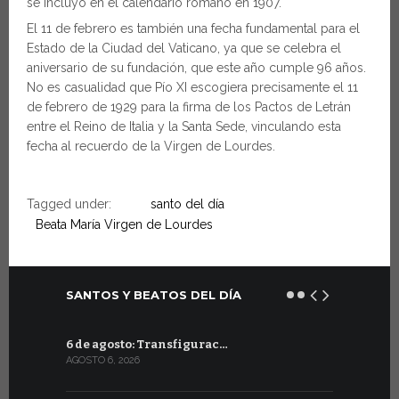
se incluyó en el calendario romano en 1907.
El 11 de febrero es también una fecha fundamental para el
Estado de la Ciudad del Vaticano, ya que se celebra el
aniversario de su fundación, que este año cumple 96 años.
No es casualidad que Pío XI escogiera precisamente el 11
de febrero de 1929 para la firma de los Pactos de Letrán
entre el Reino de Italia y la Santa Sede, vinculando esta
fecha al recuerdo de la Virgen de Lourdes.
Tagged under:
santo del día
Beata María Virgen de Lourdes
SANTOS Y BEATOS DEL DÍA
6 de agosto: Transfigurac…
6 de julio:
AGOSTO 6, 2026
JULIO 6, 2026