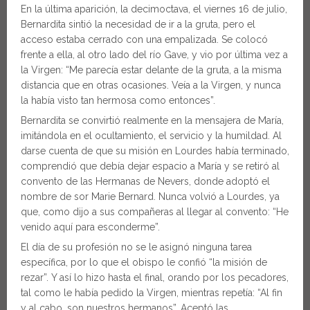
En la última aparición, la decimoctava, el viernes 16 de julio,
Bernardita sintió la necesidad de ir a la gruta, pero el
acceso estaba cerrado con una empalizada. Se colocó
frente a ella, al otro lado del río Gave, y vio por última vez a
la Virgen: “Me parecía estar delante de la gruta, a la misma
distancia que en otras ocasiones. Veía a la Virgen, y nunca
la había visto tan hermosa como entonces”.
Bernardita se convirtió realmente en la mensajera de María,
imitándola en el ocultamiento, el servicio y la humildad. Al
darse cuenta de que su misión en Lourdes había terminado,
comprendió que debía dejar espacio a María y se retiró al
convento de las Hermanas de Nevers, donde adoptó el
nombre de sor Marie Bernard. Nunca volvió a Lourdes, ya
que, como dijo a sus compañeras al llegar al convento: “He
venido aquí para esconderme”.
El día de su profesión no se le asignó ninguna tarea
específica, por lo que el obispo le confió “la misión de
rezar”. Y así lo hizo hasta el final, orando por los pecadores,
tal como le había pedido la Virgen, mientras repetía: “Al fin
y al cabo, son nuestros hermanos”. Aceptó las