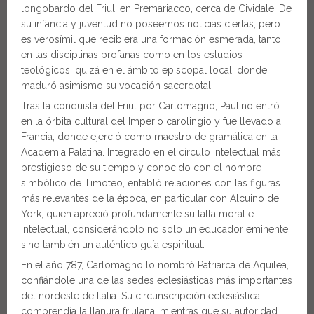
longobardo del Friul, en Premariacco, cerca de Cividale. De
su infancia y juventud no poseemos noticias ciertas, pero
es verosímil que recibiera una formación esmerada, tanto
en las disciplinas profanas como en los estudios
teológicos, quizá en el ámbito episcopal local, donde
maduró asimismo su vocación sacerdotal.
Tras la conquista del Friul por Carlomagno, Paulino entró
en la órbita cultural del Imperio carolingio y fue llevado a
Francia, donde ejerció como maestro de gramática en la
Academia Palatina. Integrado en el círculo intelectual más
prestigioso de su tiempo y conocido con el nombre
simbólico de Timoteo, entabló relaciones con las figuras
más relevantes de la época, en particular con Alcuino de
York, quien apreció profundamente su talla moral e
intelectual, considerándolo no solo un educador eminente,
sino también un auténtico guía espiritual.
En el año 787, Carlomagno lo nombró Patriarca de Aquilea,
confiándole una de las sedes eclesiásticas más importantes
del nordeste de Italia. Su circunscripción eclesiástica
comprendía la llanura friulana, mientras que su autoridad