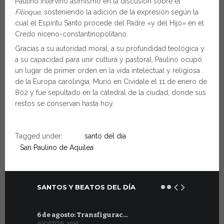
Paulino intervino asimismo en la discusión sobre el
Filioque
, sosteniendo la adición de la expresión según la
cual el Espíritu Santo procede del Padre «y del Hijo» en el
Credo niceno-constantinopolitano.
Gracias a su autoridad moral, a su profundidad teológica y
a su capacidad para unir cultura y pastoral, Paulino ocupó
un lugar de primer orden en la vida intelectual y religiosa
de la Europa carolingia. Murió en Cividale el 11 de enero de
802 y fue sepultado en la catedral de la ciudad, donde sus
restos se conservan hasta hoy.
Tagged under:
santo del día
San Paulino de Aquilea
SANTOS Y BEATOS DEL DÍA
6 de agosto: Transfigurac…
6 de julio:
AGOSTO 6, 2026
JULIO 6, 2026