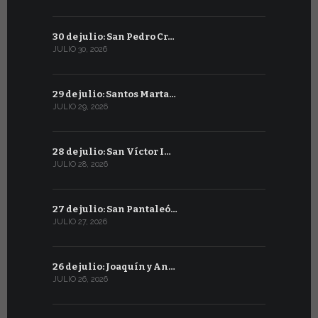
30 de julio: San Pedro Cr…
29 de juni
JULIO 30, 2026
JUNIO 29, 20
29 de julio: Santos Marta…
28 de junio
JULIO 29, 2026
JUNIO 28, 20
28 de julio: San Víctor I…
27 de junio
JULIO 28, 2026
JUNIO 27, 202
27 de julio: San Pantaleó…
26 de juni
JULIO 27, 2026
JUNIO 26, 20
26 de julio: Joaquín y An…
25 de juni
JULIO 26, 2026
JUNIO 25, 20