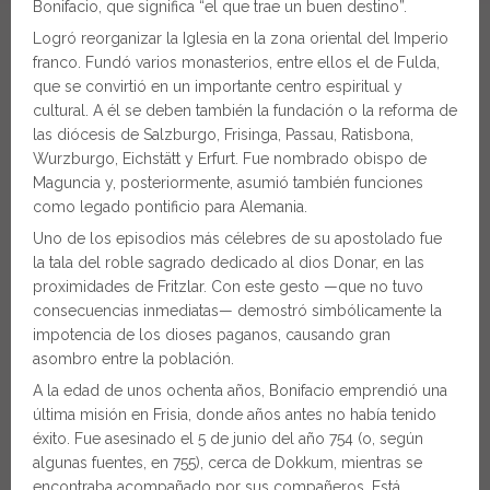
Bonifacio, que significa “el que trae un buen destino”.
Logró reorganizar la Iglesia en la zona oriental del Imperio
franco. Fundó varios monasterios, entre ellos el de Fulda,
que se convirtió en un importante centro espiritual y
cultural. A él se deben también la fundación o la reforma de
las diócesis de Salzburgo, Frisinga, Passau, Ratisbona,
Wurzburgo, Eichstätt y Erfurt. Fue nombrado obispo de
Maguncia y, posteriormente, asumió también funciones
como legado pontificio para Alemania.
Uno de los episodios más célebres de su apostolado fue
la tala del roble sagrado dedicado al dios Donar, en las
proximidades de Fritzlar. Con este gesto —que no tuvo
consecuencias inmediatas— demostró simbólicamente la
impotencia de los dioses paganos, causando gran
asombro entre la población.
A la edad de unos ochenta años, Bonifacio emprendió una
última misión en Frisia, donde años antes no había tenido
éxito. Fue asesinado el 5 de junio del año 754 (o, según
algunas fuentes, en 755), cerca de Dokkum, mientras se
encontraba acompañado por sus compañeros. Está