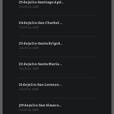
25 de julio: Santiago Apó…
24 de juni
JULIO 25, 2026
JUNIO 24, 20
24 de julio: San Charbel …
23 de junio
JULIO 24, 2026
JUNIO 23, 202
23 de julio: Santa Brígid…
22 de juni
JULIO 23, 2026
JUNIO 22, 20
22 de julio: Santa María …
21 de juni
JULIO 22, 2026
JUNIO 21, 202
21 de julio: San Lorenzo …
20 de junio
JULIO 21, 2026
JUNIO 20, 20
J19 de julio: San Símaco…
19 de juni
JULIO 19, 2026
JUNIO 19, 202