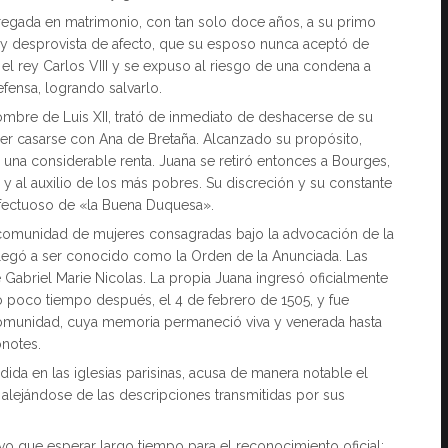
tregada en matrimonio, con tan solo doce años, a su primo
a y desprovista de afecto, que su esposo nunca aceptó de
el rey Carlos VIII y se expuso al riesgo de una condena a
fensa, logrando salvarlo.
mbre de Luis XII, trató de inmediato de deshacerse de su
er casarse con Ana de Bretaña. Alcanzado su propósito,
 una considerable renta. Juana se retiró entonces a Bourges,
 y al auxilio de los más pobres. Su discreción y su constante
 afectuoso de «la Buena Duquesa».
comunidad de mujeres consagradas bajo la advocación de la
e llegó a ser conocido como la Orden de la Anunciada. Las
 Gabriel Marie Nicolas. La propia Juana ingresó oficialmente
ó poco tiempo después, el 4 de febrero de 1505, y fue
comunidad, cuya memoria permaneció viva y venerada hasta
onotes.
dida en las iglesias parisinas, acusa de manera notable el
 alejándose de las descripciones transmitidas por sus
vo que esperar largo tiempo para el reconocimiento oficial: