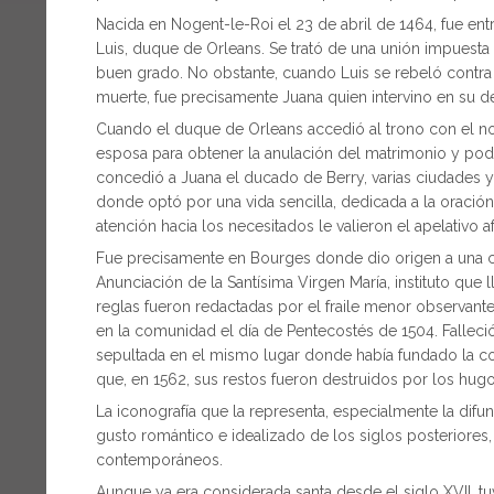
Nacida en Nogent-le-Roi el 23 de abril de 1464, fue en
Luis, duque de Orleans. Se trató de una unión impuest
buen grado. No obstante, cuando Luis se rebeló contra 
muerte, fue precisamente Juana quien intervino en su de
Cuando el duque de Orleans accedió al trono con el no
esposa para obtener la anulación del matrimonio y pod
concedió a Juana el ducado de Berry, varias ciudades y
donde optó por una vida sencilla, dedicada a la oración
atención hacia los necesitados le valieron el apelativo
Fue precisamente en Bourges donde dio origen a una 
Anunciación de la Santísima Virgen María, instituto qu
reglas fueron redactadas por el fraile menor observante
en la comunidad el día de Pentecostés de 1504. Falleci
sepultada en el mismo lugar donde había fundado la 
que, en 1562, sus restos fueron destruidos por los hug
La iconografía que la representa, especialmente la difun
gusto romántico e idealizado de los siglos posteriores,
contemporáneos.
Aunque ya era considerada santa desde el siglo XVII, tu