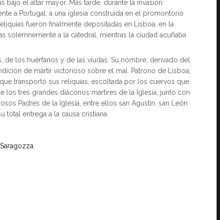
s bajo el altar mayor. Más tarde, durante la invasión
ente a Portugal, a una iglesia construida en el promontorio
liquias fueron finalmente depositadas en Lisboa, en la
adas solemnemente a la catedral, mientras la ciudad acuñaba
 de los huérfanos y de las viudas. Su nombre, derivado del
ondición de mártir victorioso sobre el mal. Patrono de Lisboa,
que transportó sus reliquias, escoltada por los cuervos que
los tres grandes diáconos mártires de la Iglesia, junto con
sos Padres de la Iglesia, entre ellos san Agustín, san León
total entrega a la causa cristiana.
 Saragozza