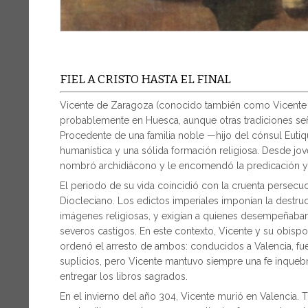
FIEL A CRISTO HASTA EL FINAL
Vicente de Zaragoza (conocido también como Vicente de 
probablemente en Huesca, aunque otras tradiciones se
Procedente de una familia noble —hijo del cónsul Euti
humanística y una sólida formación religiosa. Desde jov
nombró archidiácono y le encomendó la predicación y la
El periodo de su vida coincidió con la cruenta persecu
Diocleciano. Los edictos imperiales imponían la destruc
imágenes religiosas, y exigían a quienes desempeñaban 
severos castigos. En este contexto, Vicente y su obispo
ordenó el arresto de ambos: conducidos a Valencia, fu
suplicios, pero Vicente mantuvo siempre una fe inquebr
entregar los libros sagrados.
En el invierno del año 304, Vicente murió en Valencia. T