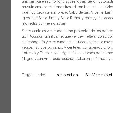
una basílica en su honor y sus reliquias fueron colocada
musulmana, los cristianos trasladaron los restos de Vic
que hoy lleva su nombre, el Cabo de São Vicente. Las re
iglesia de Santa Justa y Santa Rufina, y en 1173 traslad
monedas conmemorativas.
San Vicente es venerado como protector de los pobres,
latín
Vincens
, significa «el que vence», reflejando su c
su iconografía y el escudo de la ciudad evocan la nave 
velaban su cuerpo santo. Vicente es considerado uno de 
Lorenzo y Esteban, y su figura fue celebrada por numero
Magno y san Ambrosio, quienes alabaron su firmeza y su 
Tagged under:
santo del día
San Vincenzo di