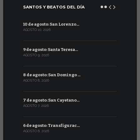
SANTOS Y BEATOS DEL DÍA
10 de agosto: San Lorenzo…
10 de julio
AGOSTO 10, 2026
JULIO 10, 202
9 de agosto: Santa Teresa…
9 de julio
AGOSTO 9, 2026
JULIO 9, 2026
8 de agosto: San Domingo …
8 de julio
AGOSTO 8, 2026
JULIO 8, 2026
7 de agosto: San Cayetano…
7 de julio:
AGOSTO 7, 2026
JULIO 7, 2026
6 de agosto: Transfigurac…
6 de julio:
AGOSTO 6, 2026
JULIO 6, 2026