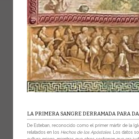
LA PRIMERA SANGRE DERRAMADA PARA DAR
De Esteban, reconocido como el primer mártir de la Igl
relatados en los
Hechos de los Apóstoles
. Los datos s
cultura griega, mientras que otros sostienen que era ju