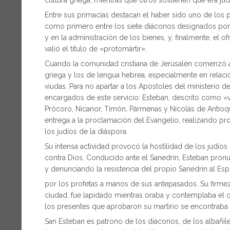
Entre sus primacías destacan el haber sido uno de los p
como primero entre los siete diáconos designados por 
y en la administración de los bienes, y, finalmente, el o
valió el título de «protomártir».
Cuando la comunidad cristiana de Jerusalén comenzó a 
griega y los de lengua hebrea, especialmente en relació
viudas. Para no apartar a los Apóstoles del ministerio de
encargados de este servicio: Esteban, descrito como «va
Prócoro, Nicanor, Timón, Pármenas y Nicolás de Antioq
entrega a la proclamación del Evangelio, realizando pro
los judíos de la diáspora.
Su intensa actividad provocó la hostilidad de los judío
contra Dios. Conducido ante el Sanedrín, Esteban pronu
y denunciando la resistencia del propio Sanedrín al Esp
por los profetas a manos de sus antepasados. Su firme
ciudad, fue lapidado mientras oraba y contemplaba el c
los presentes que aprobaron su martirio se encontraba 
San Esteban es patrono de los diáconos, de los albañile