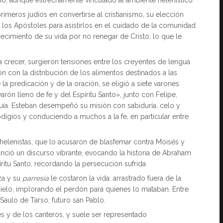
rimeros judíos en convertirse al cristianismo, su elección
los Apóstoles para asistirlos en el cuidado de la comunidad
frecimiento de su vida por no renegar de Cristo, lo que le
crecer, surgieron tensiones entre los creyentes de lengua
n con la distribución de los alimentos destinados a las
 la predicación y de la oración, se eligió a siete varones
rón lleno de fe y del Espíritu Santo», junto con Felipe,
uía. Esteban desempeñó su misión con sabiduría, celo y
digios y conduciendo a muchos a la fe, en particular entre
s helenistas, que lo acusaron de blasfemar contra Moisés y
nció un discurso vibrante, evocando la historia de Abraham
íritu Santo, recordando la persecución sufrida
za y su
parresía
le costaron la vida: arrastrado fuera de la
ielo, implorando el perdón para quienes lo mataban. Entre
Saulo de Tarso, futuro san Pablo.
s y de los canteros, y suele ser representado