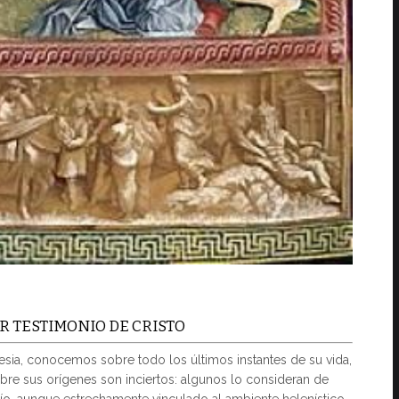
 TESTIMONIO DE CRISTO
esia, conocemos sobre todo los últimos instantes de su vida,
obre sus orígenes son inciertos: algunos lo consideran de
dío, aunque estrechamente vinculado al ambiente helenístico.