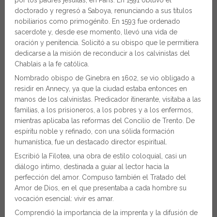
por los padres jesuitas, en París. En 1591 obtuvo el
doctorado y regresó a Saboya, renunciando a sus títulos
nobiliarios como primogénito. En 1593 fue ordenado
sacerdote y, desde ese momento, llevó una vida de
oración y penitencia. Solicitó a su obispo que le permitiera
dedicarse a la misión de reconducir a los calvinistas del
Chablais a la fe católica.
Nombrado obispo de Ginebra en 1602, se vio obligado a
residir en Annecy, ya que la ciudad estaba entonces en
manos de los calvinistas. Predicador itinerante, visitaba a las
familias, a los prisioneros, a los pobres y a los enfermos,
mientras aplicaba las reformas del Concilio de Trento. De
espíritu noble y refinado, con una sólida formación
humanística, fue un destacado director espiritual.
Escribió la Filotea, una obra de estilo coloquial, casi un
diálogo íntimo, destinada a guiar al lector hacia la
perfección del amor. Compuso también el Tratado del
Amor de Dios, en el que presentaba a cada hombre su
vocación esencial: vivir es amar.
Comprendió la importancia de la imprenta y la difusión de