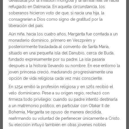
devastada por la invasión mongola y la familia real se había
refugiado en Dalmacia. En aquella circunstancia, los
soberanos hicieron voto de que, si nacía una hija, la
consagrarían a Dios como signo de gratitud por la
liberación del país.
Aún niña, hacia los cuatro años, Margarita fue confiada a un
monasterio dominico, primero en Veszprém y
posteriormente trasladada al convento de Santa María,
situado en una pequeña isla del Danubio, cerca de Buda,
fundado expresamente por su padre. La isla pasaría
después a la historia llevando su nombre. En ese entorno la
joven princesa creció, madurando progresivamente una
opción de vida religiosa cada vez más consciente.
En 1254 emitió la profesión religiosa y en 1261 recibió el
velo dominicano. Pese a su origen regio, rechazó con
firmeza todo privilegio: cuando su padre intentó destinarla
a un matrimonio político, en particular con Otakar II de
Bohemia, Margarita se opuso de manera decidida,
reafirmando su voluntad de pertenecer únicamente a Cristo.
Su elección influyó también en otras jóvenes nobles