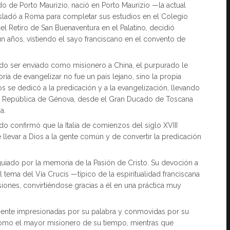
de Porto Maurizio, nació en Porto Maurizio —la actual
sladó a Roma para completar sus estudios en el Colegio
el Retiro de San Buenaventura en el Palatino, decidió
ún años, vistiendo el sayo franciscano en el convento de
edo ser enviado como misionero a China, el purpurado le
abría de evangelizar no fue un país lejano, sino la propia
s se dedicó a la predicación y a la evangelización, llevando
 la República de Génova, desde el Gran Ducado de Toscana
a.
do confirmó que la Italia de comienzos del siglo XVIII
llevar a Dios a la gente común y de convertir la predicación
guiado por la memoria de la Pasión de Cristo. Su devoción a
 tema del Vía Crucis —típico de la espiritualidad franciscana
iones, convirtiéndose gracias a él en una práctica muy
mente impresionadas por su palabra y conmovidas por su
ó como el mayor misionero de su tiempo, mientras que