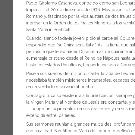
Paolo Girolamo Casanova, conocido como san Leonardo 
Imperia— el 20 de diciembre de 1676. Muy joven se tra
Romano y, fascinado por la vida austera de dos frailes d
ingresar en la Orden de los Frailes Menores a los veinti
Santa Maria in Ponticelli.
Cuando, siendo todavía joven, pidió al cardenal Collor
respondió que “su China sería Italia”. Así, la tierra que h
península que le vio nacer. Durante más de cuarenta año
el mensaje cristiano desde el Reino de Nápoles hasta
hasta los Estados Pontificios, llegando incluso a Córceg
Pese a sus sueños de misión distante, la vida de Leonar
necesitaba también misioneros incansables, capaces de 
en un verdadero servicio al pueblo.
Consagró toda su existencia a la predicación, siempre 
la Virgen María y al Nombre de Jesús era constante, y el
— ocupó un lugar central en sus oraciones y en sus mis
extendida entre los fieles.
Sus sermones reunían a grandes multitudes, profunda
espiritualidad. San Alfonso María de Ligorio lo defini