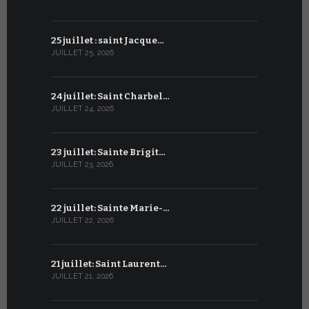
25 juillet : saint Jacque…
24 juin : N
JUILLET 25, 2026
JUIN 24, 2026
24 juillet: Saint Charbel…
23 juin : S
JUILLET 24, 2026
JUIN 23, 2026
23 juillet: Sainte Brigit…
22 juin : 
JUILLET 23, 2026
JUIN 22, 2026
22 juillet: Sainte Marie-…
21 juin : Sa
JUILLET 22, 2026
JUIN 21, 2026
21 juillet: Saint Laurent…
20 juin : S
JUILLET 21, 2026
JUIN 20, 2026