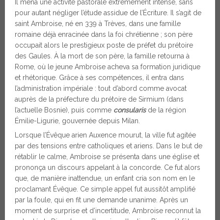
Il mena une activité pastorale extrêmement intense, sans
pour autant négliger l’étude assidue de l’Écriture. Il s’agit de
saint Ambroise, né en 339 à Trèves, dans une famille
romaine déjà enracinée dans la foi chrétienne ; son père
occupait alors le prestigieux poste de préfet du prétoire
des Gaules. À la mort de son père, la famille retourna à
Rome, où le jeune Ambroise acheva sa formation juridique
et rhétorique. Grâce à ses compétences, il entra dans
l’administration impériale : tout d’abord comme avocat
auprès de la préfecture du prétoire de Sirmium (dans
l’actuelle Bosnie), puis comme
consularis
de la région
Émilie-Ligurie, gouvernée depuis Milan.
Lorsque l’Évêque arien Auxence mourut, la ville fut agitée
par des tensions entre catholiques et ariens. Dans le but de
rétablir le calme, Ambroise se présenta dans une église et
prononça un discours appelant à la concorde. Ce fut alors
que, de manière inattendue, un enfant cria son nom en le
proclamant Évêque. Ce simple appel fut aussitôt amplifié
par la foule, qui en fit une demande unanime. Après un
moment de surprise et d’incertitude, Ambroise reconnut la