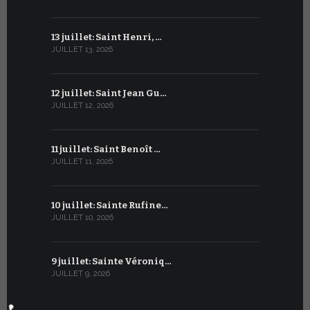
13 juillet: Saint Henri, …
13 juin : 
JUILLET 13, 2026
JUIN 13, 2026
12 juillet: Saint Jean Gu…
12 juin : T
JUILLET 12, 2026
JUIN 12, 2026
11 juillet: Saint Benoît …
11 juin : Sa
JUILLET 11, 2026
JUIN 11, 2026
10 juillet: Sainte Rufine…
10 juin : 
JUILLET 10, 2026
JUIN 10, 2026
9 juillet: Sainte Véroniq…
9 juin : B
JUILLET 9, 2026
JUIN 9, 2026