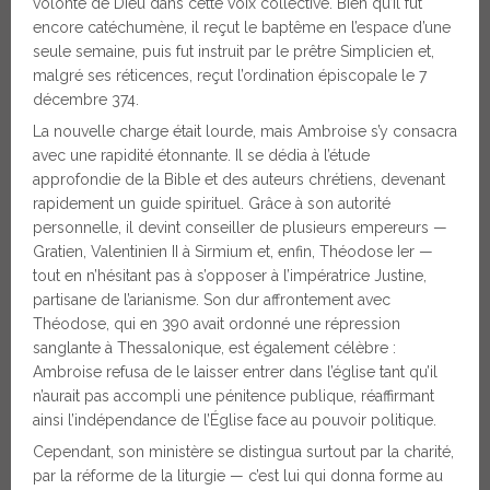
volonté de Dieu dans cette voix collective. Bien qu’il fût
encore catéchumène, il reçut le baptême en l’espace d’une
seule semaine, puis fut instruit par le prêtre Simplicien et,
malgré ses réticences, reçut l’ordination épiscopale le 7
décembre 374.
La nouvelle charge était lourde, mais Ambroise s’y consacra
avec une rapidité étonnante. Il se dédia à l’étude
approfondie de la Bible et des auteurs chrétiens, devenant
rapidement un guide spirituel. Grâce à son autorité
personnelle, il devint conseiller de plusieurs empereurs —
Gratien, Valentinien II à Sirmium et, enfin, Théodose Ier —
tout en n’hésitant pas à s’opposer à l’impératrice Justine,
partisane de l’arianisme. Son dur affrontement avec
Théodose, qui en 390 avait ordonné une répression
sanglante à Thessalonique, est également célèbre :
Ambroise refusa de le laisser entrer dans l’église tant qu’il
n’aurait pas accompli une pénitence publique, réaffirmant
ainsi l’indépendance de l’Église face au pouvoir politique.
Cependant, son ministère se distingua surtout par la charité,
par la réforme de la liturgie — c’est lui qui donna forme au