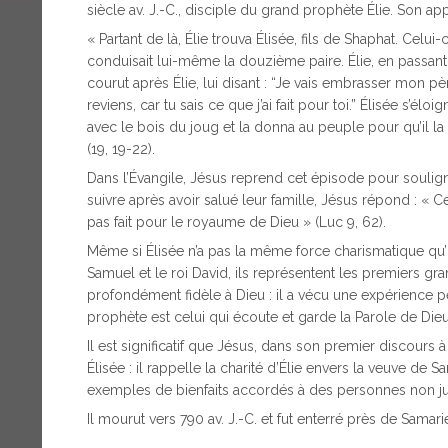
siècle av. J.-C., disciple du grand prophète Élie. Son app
« Partant de là, Élie trouva Élisée, fils de Shaphat. Celui
conduisait lui-même la douzième paire. Élie, en passant p
courut après Élie, lui disant : “Je vais embrasser mon père
reviens, car tu sais ce que j’ai fait pour toi.” Élisée s’éloi
avec le bois du joug et la donna au peuple pour qu’il la m
(19, 19-22).
Dans l’Évangile, Jésus reprend cet épisode pour souligner
suivre après avoir salué leur famille, Jésus répond : « Ce
pas fait pour le royaume de Dieu » (Luc 9, 62).
Même si Élisée n’a pas la même force charismatique qu’
Samuel et le roi David, ils représentent les premiers g
profondément fidèle à Dieu : il a vécu une expérience pe
prophète est celui qui écoute et garde la Parole de Dieu
Il est significatif que Jésus, dans son premier discour
Élisée : il rappelle la charité d’Élie envers la veuve de 
exemples de bienfaits accordés à des personnes non juiv
Il mourut vers 790 av. J.-C. et fut enterré près de Samari