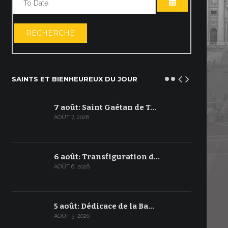
OUVRIR LE C
RECHERCHE
SAINTS ET BIENHEUREUX DU JOUR
7 août: Saint Gaétan de T…
AOÛT 7, 2026
6 août: Transfiguration d…
AOÛT 6, 2026
5 août: Dédicace de la Ba…
AOÛT 5, 2026