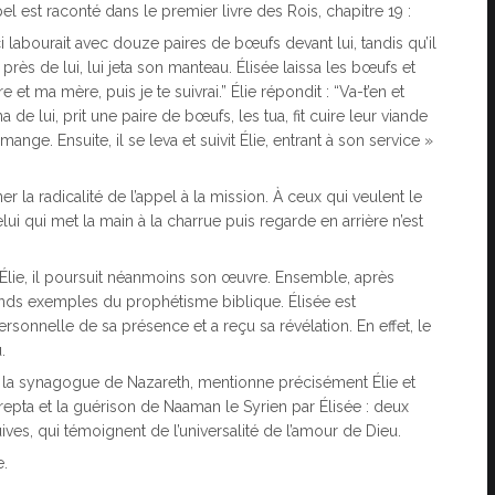
el est raconté dans le premier livre des Rois, chapitre 19 :
-ci labourait avec douze paires de bœufs devant lui, tandis qu’il
rès de lui, lui jeta son manteau. Élisée laissa les bœufs et
 et ma mère, puis je te suivrai.” Élie répondit : “Va-t’en et
gna de lui, prit une paire de bœufs, les tua, fit cuire leur viande
ange. Ensuite, il se leva et suivit Élie, entrant à son service »
 la radicalité de l’appel à la mission. À ceux qui veulent le
lui qui met la main à la charrue puis regarde en arrière n’est
Élie, il poursuit néanmoins son œuvre. Ensemble, après
rands exemples du prophétisme biblique. Élisée est
rsonnelle de sa présence et a reçu sa révélation. En effet, le
.
s à la synagogue de Nazareth, mentionne précisément Élie et
Sarepta et la guérison de Naaman le Syrien par Élisée : deux
es, qui témoignent de l’universalité de l’amour de Dieu.
e.