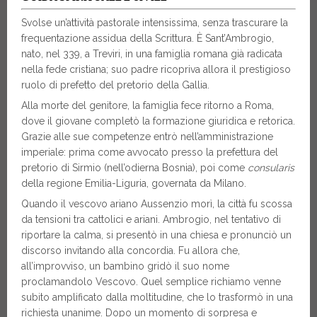
Svolse un’attività pastorale intensissima, senza trascurare la
frequentazione assidua della Scrittura. È Sant’Ambrogio,
nato, nel 339, a Treviri, in una famiglia romana già radicata
nella fede cristiana; suo padre ricopriva allora il prestigioso
ruolo di prefetto del pretorio della Gallia.
Alla morte del genitore, la famiglia fece ritorno a Roma,
dove il giovane completò la formazione giuridica e retorica.
Grazie alle sue competenze entrò nell’amministrazione
imperiale: prima come avvocato presso la prefettura del
pretorio di Sirmio (nell’odierna Bosnia), poi come
consularis
della regione Emilia-Liguria, governata da Milano.
Quando il vescovo ariano Aussenzio morì, la città fu scossa
da tensioni tra cattolici e ariani. Ambrogio, nel tentativo di
riportare la calma, si presentò in una chiesa e pronunciò un
discorso invitando alla concordia. Fu allora che,
all’improvviso, un bambino gridò il suo nome
proclamandolo Vescovo. Quel semplice richiamo venne
subito amplificato dalla moltitudine, che lo trasformò in una
richiesta unanime. Dopo un momento di sorpresa e