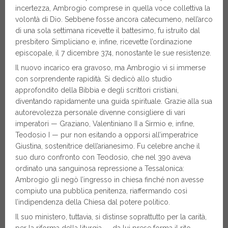
incertezza, Ambrogio comprese in quella voce collettiva la
volontà di Dio. Sebbene fosse ancora catecumeno, nell’arco
di una sola settimana ricevette il battesimo, fu istruito dal
presbitero Simpliciano e, infine, ricevette l’ordinazione
episcopale, il 7 dicembre 374, nonostante le sue resistenze.
Il nuovo incarico era gravoso, ma Ambrogio vi si immerse
con sorprendente rapidità. Si dedicò allo studio
approfondito della Bibbia e degli scrittori cristiani,
diventando rapidamente una guida spirituale. Grazie alla sua
autorevolezza personale divenne consigliere di vari
imperatori — Graziano, Valentiniano II a Sirmio e, infine,
Teodosio I — pur non esitando a opporsi all’imperatrice
Giustina, sostenitrice dell’arianesimo. Fu celebre anche il
suo duro confronto con Teodosio, che nel 390 aveva
ordinato una sanguinosa repressione a Tessalonica:
Ambrogio gli negò l’ingresso in chiesa finché non avesse
compiuto una pubblica penitenza, riaffermando così
l’indipendenza della Chiesa dal potere politico.
Il suo ministero, tuttavia, si distinse soprattutto per la carità,