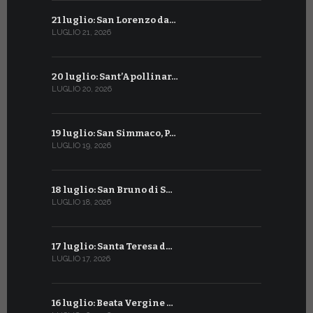
21 luglio: San Lorenzo da…
21 giugno:
LUGLIO 21, 2026
GIUGNO 21, 2
20 luglio: Sant’Apollinar…
20 giugno:
LUGLIO 20, 2026
GIUGNO 20, 2
19 luglio: San Simmaco, P…
17 giugno:
LUGLIO 19, 2026
GIUGNO 17, 2
18 luglio: San Bruno di S…
16 giugno:
LUGLIO 18, 2026
GIUGNO 16, 2
17 luglio: Santa Teresa d…
15 giugno:
LUGLIO 17, 2026
GIUGNO 15, 2
16 luglio: Beata Vergine …
13 giugno