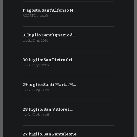
1° agosto: Sant’Alfonso M…
2 luglio: 
AGOSTO 1, 2026
LUGLIO 2, 20
31 luglio: Sant’Ignazio d…
1° luglio: 
LUGLIO 31, 2026
LUGLIO 1, 202
30 luglio: San Pietro Cri…
30 giugno:
LUGLIO 30, 2026
GIUGNO 30, 2
29 luglio: Santi Marta, M…
29 giugno:
LUGLIO 29, 2026
GIUGNO 29, 2
28 luglio: San Vittore I…
28 giugno:
LUGLIO 28, 2026
GIUGNO 28, 2
27 luglio: San Pantaleone…
27 giugno: 