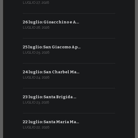
LUGLIO 27, 2026
GIUGNO 27, 2
26 luglio: Gioacchino e A…
26 giugno:
LUGLIO 26, 2026
GIUGNO 26, 2
25 luglio: San Giacomo Ap…
25 giugno:
LUGLIO 25, 2026
GIUGNO 25, 2
24 luglio: San Charbel Ma…
24 giugno:
LUGLIO 24, 2026
GIUGNO 24, 2
23 luglio: Santa Brigida …
23 giugno:
LUGLIO 23, 2026
GIUGNO 23, 2
22 luglio: Santa Maria Ma…
22 giugno:
LUGLIO 22, 2026
GIUGNO 22, 2