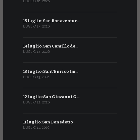
LUGLIO 16, 2026
GIUGNO 13, 2
15 luglio: San Bonaventur…
12 giugno:
LUGLIO 15, 2026
GIUGNO 12, 2
14 luglio: San Camillo de…
11 giugno:
LUGLIO 14, 2026
GIUGNO 11, 2
13 luglio: Sant’Enrico Im…
10 giugno:
LUGLIO 13, 2026
GIUGNO 10, 2
12 luglio: San Giovanni G…
9 giugno: 
LUGLIO 12, 2026
GIUGNO 9, 20
11 luglio: San Benedetto …
La Penteco
LUGLIO 11, 2026
GIUGNO 8, 20