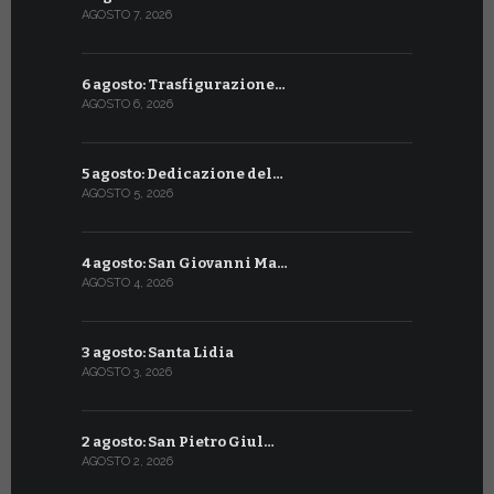
AGOSTO 7, 2026
LUGLIO 8, 20
6 agosto: Trasfigurazione…
7 luglio: 
AGOSTO 6, 2026
LUGLIO 7, 202
5 agosto: Dedicazione del…
6 luglio: S
AGOSTO 5, 2026
LUGLIO 6, 20
4 agosto: San Giovanni Ma…
5 luglio: 
AGOSTO 4, 2026
LUGLIO 5, 20
3 agosto: Santa Lidia
4 luglio: S
AGOSTO 3, 2026
LUGLIO 4, 20
2 agosto: San Pietro Giul…
3 luglio: 
AGOSTO 2, 2026
LUGLIO 3, 202