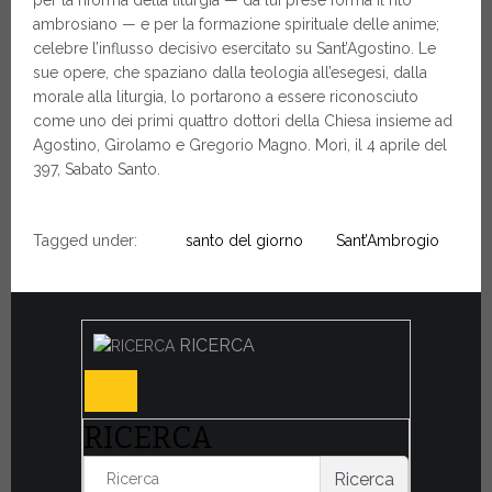
per la riforma della liturgia — da lui prese forma il rito
ambrosiano — e per la formazione spirituale delle anime;
celebre l’influsso decisivo esercitato su Sant’Agostino. Le
sue opere, che spaziano dalla teologia all’esegesi, dalla
morale alla liturgia, lo portarono a essere riconosciuto
come uno dei primi quattro dottori della Chiesa insieme ad
Agostino, Girolamo e Gregorio Magno. Morì, il 4 aprile del
397, Sabato Santo.
Tagged under:
santo del giorno
Sant’Ambrogio
RICERCA
RICERCA
Ricerca