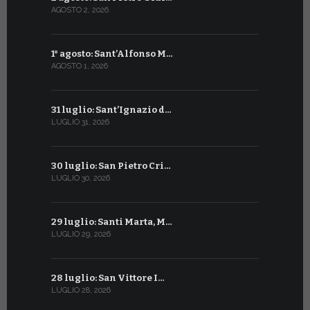
AGOSTO 2, 2026
LUGLIO 3, 202
1° agosto: Sant’Alfonso M…
2 luglio: 
AGOSTO 1, 2026
LUGLIO 2, 20
31 luglio: Sant’Ignazio d…
1° luglio: 
LUGLIO 31, 2026
LUGLIO 1, 202
30 luglio: San Pietro Cri…
30 giugno:
LUGLIO 30, 2026
GIUGNO 30, 2
29 luglio: Santi Marta, M…
29 giugno:
LUGLIO 29, 2026
GIUGNO 29, 2
28 luglio: San Vittore I…
28 giugno:
LUGLIO 28, 2026
GIUGNO 28, 2