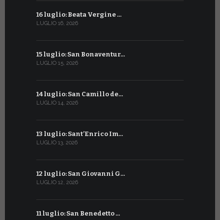
16 luglio: Beata Vergine …
13 giugno
LUGLIO 16, 2026
GIUGNO 13, 2
15 luglio: San Bonaventur…
12 giugno:
LUGLIO 15, 2026
GIUGNO 12, 2
14 luglio: San Camillo de…
11 giugno:
LUGLIO 14, 2026
GIUGNO 11, 2
13 luglio: Sant’Enrico Im…
10 giugno:
LUGLIO 13, 2026
GIUGNO 10, 2
12 luglio: San Giovanni G…
9 giugno: 
LUGLIO 12, 2026
GIUGNO 9, 20
11 luglio: San Benedetto …
La Penteco