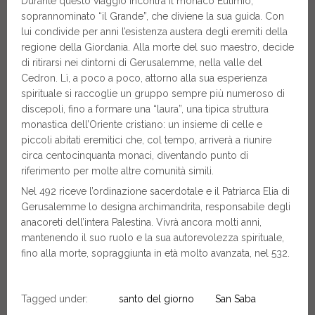
Durante questo viaggio incontra il monaco Eutimio,
soprannominato “il Grande”, che diviene la sua guida. Con
lui condivide per anni l’esistenza austera degli eremiti della
regione della Giordania. Alla morte del suo maestro, decide
di ritirarsi nei dintorni di Gerusalemme, nella valle del
Cedron. Lì, a poco a poco, attorno alla sua esperienza
spirituale si raccoglie un gruppo sempre più numeroso di
discepoli, fino a formare una “laura”, una tipica struttura
monastica dell’Oriente cristiano: un insieme di celle e
piccoli abitati eremitici che, col tempo, arriverà a riunire
circa centocinquanta monaci, diventando punto di
riferimento per molte altre comunità simili.
Nel 492 riceve l’ordinazione sacerdotale e il Patriarca Elia di
Gerusalemme lo designa archimandrita, responsabile degli
anacoreti dell’intera Palestina. Vivrà ancora molti anni,
mantenendo il suo ruolo e la sua autorevolezza spirituale,
fino alla morte, sopraggiunta in età molto avanzata, nel 532.
Tagged under:
santo del giorno
San Saba