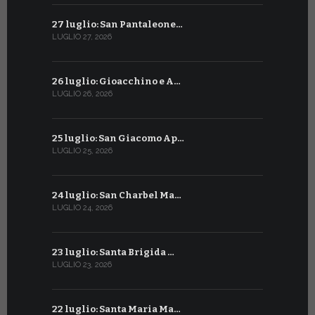
27 luglio: San Pantaleone…
27 giugno: 
LUGLIO 27, 2026
GIUGNO 27, 2
26 luglio: Gioacchino e A…
26 giugno:
LUGLIO 26, 2026
GIUGNO 26, 2
25 luglio: San Giacomo Ap…
25 giugno:
LUGLIO 25, 2026
GIUGNO 25, 2
24 luglio: San Charbel Ma…
24 giugno:
LUGLIO 24, 2026
GIUGNO 24, 2
23 luglio: Santa Brigida …
23 giugno:
LUGLIO 23, 2026
GIUGNO 23, 2
22 luglio: Santa Maria Ma…
22 giugno: