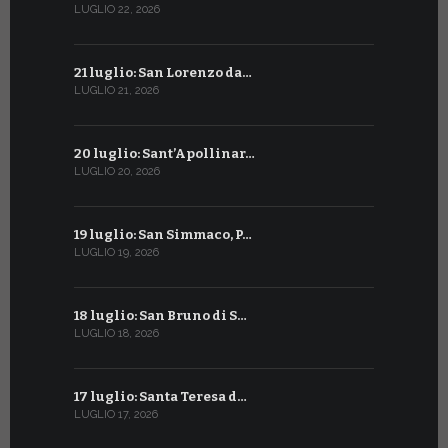
LUGLIO 22, 2026
GIUGNO 22, 2
21 luglio: San Lorenzo da…
21 giugno:
LUGLIO 21, 2026
GIUGNO 21, 2
20 luglio: Sant’Apollinar…
20 giugno:
LUGLIO 20, 2026
GIUGNO 20, 2
19 luglio: San Simmaco, P…
17 giugno:
LUGLIO 19, 2026
GIUGNO 17, 2
18 luglio: San Bruno di S…
16 giugno:
LUGLIO 18, 2026
GIUGNO 16, 2
17 luglio: Santa Teresa d…
15 giugno:
LUGLIO 17, 2026
GIUGNO 15, 2