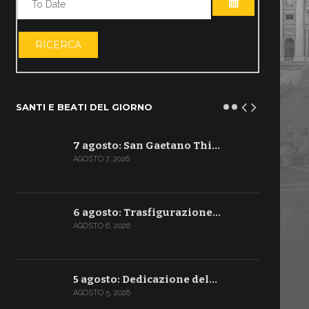
APRI IL CALE
RICERCA
SANTI E BEATI DEL GIORNO
7 agosto: San Gaetano Thi…
AGOSTO 7, 2026
6 agosto: Trasfigurazione…
AGOSTO 6, 2026
5 agosto: Dedicazione del…
AGOSTO 5, 2026