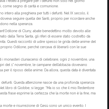
tava i fedeli a pregare per i defunti non solo nel giorno
oni, come segno di carità e comunione.
 intero alla preghiera per tutti i defunti. Nel IX secolo, il
oveva seguire quella dei Santi, proprio per ricordare anche
ndono nella speranza.
 Sant’Odilone di Cluny, abate benedettino molto devoto alle
to dalla Terra Santa, gli riferì di essere stato costretto da
mita. Questi raccontò di udire spesso le grida delle anime del
roprio Odilone, perché cercava di liberarli con le sue
ti i monasteri cluniacensi di celebrare, ogni 2 novembre, una
 Vespri del 1° novembre, le campane dell’abbazia dovevano
sa per il riposo delle anime. Da allora, questa data è diventata
i defunti. Questa attenzione nasce da una profonda speranza
. Nel libro di Giobbe, si legge: “Ma io so che il mio Redentore
uesta frase esprime la certezza che la morte non è la fine, ma
, la morte e risurrezione di Gesù sono un unico evento. I