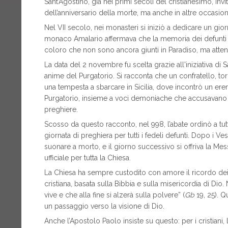
Sant’Agostino, già nei primi secoli del cristianesimo, invi
dell’anniversario della morte, ma anche in altre occasi
Nel VII secolo, nei monasteri si iniziò a dedicare un giorno
monaco Amalario affermava che la memoria dei defunti d
coloro che non sono ancora giunti in Paradiso, ma atte
La data del 2 novembre fu scelta grazie all'iniziativa di
anime del Purgatorio. Si racconta che un confratello, torna
una tempesta a sbarcare in Sicilia, dove incontrò un ere
Purgatorio, insieme a voci demoniache che accusavano p
preghiere.
Scosso da questo racconto, nel 998, l’abate ordinò a tut
giornata di preghiera per tutti i fedeli defunti. Dopo i
suonare a morto, e il giorno successivo si offriva la Mes
ufficiale per tutta la Chiesa.
La Chiesa ha sempre custodito con amore il ricordo de
cristiana, basata sulla Bibbia e sulla misericordia di Dio
vive e che alla fine si alzerà sulla polvere” (
Gb
19, 25). Q
un passaggio verso la visione di Dio.
Anche l’Apostolo Paolo insiste su questo: per i cristiani