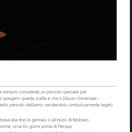
 da sempre considerati un periodo speciale per
spiegano questa scelta è che il Diluvio Universale –
uesto periodo dell’anno, rendendolo simbolicamente legato
rava alla fine di gennaio o all’inizio di febbraio,
sima, circa 60 giorni prima di Pasqua.