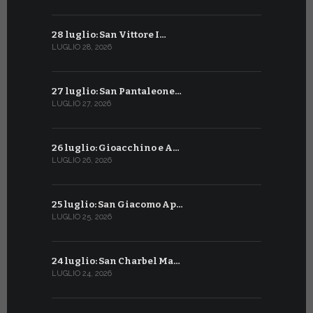
28 luglio: San Vittore I…
28 giugno:
LUGLIO 28, 2026
GIUGNO 28, 2
27 luglio: San Pantaleone…
27 giugno: 
LUGLIO 27, 2026
GIUGNO 27, 2
26 luglio: Gioacchino e A…
26 giugno:
LUGLIO 26, 2026
GIUGNO 26, 2
25 luglio: San Giacomo Ap…
25 giugno:
LUGLIO 25, 2026
GIUGNO 25, 2
24 luglio: San Charbel Ma…
24 giugno:
LUGLIO 24, 2026
GIUGNO 24, 2