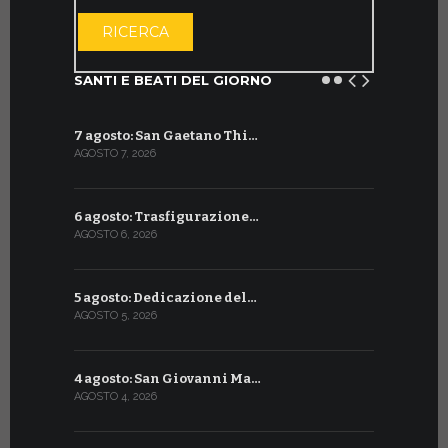
APRI IL CALE
RICERCA
SANTI E BEATI DEL GIORNO
7 agosto: San Gaetano Thi…
8 luglio: 
AGOSTO 7, 2026
LUGLIO 8, 20
6 agosto: Trasfigurazione…
7 luglio: 
AGOSTO 6, 2026
LUGLIO 7, 202
5 agosto: Dedicazione del…
6 luglio: S
AGOSTO 5, 2026
LUGLIO 6, 20
4 agosto: San Giovanni Ma…
5 luglio: 
AGOSTO 4, 2026
LUGLIO 5, 20