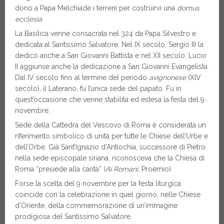
donò a Papa Melchiade i terreni per costruirvi una
domus
ecclesia
.
La Basilica venne consacrata nel 324 da Papa Silvestro e
dedicata al Santissimo Salvatore. Nel IX secolo, Sergio III la
dedicò anche a San Giovanni Battista e nel XII secolo, Lucio
II aggiunse anche la dedicazione a San Giovanni Evangelista.
Dal IV secolo fino al termine del periodo
avignonese
(XIV
secolo), il Laterano, fu l’unica sede del papato. Fu in
quest’occasione che venne stabilita ed estesa la festa del 9
novembre.
Sede della Cattedra del Vescovo di Roma è considerata un
riferimento simbolico di unità per tutte le Chiese dell’Urbe e
dell’Orbe. Già Sant’Ignazio d’Antiochia, successore di Pietro
nella sede episcopale siriana, riconosceva che la Chiesa di
Roma “presiede alla carità” (
Ai Romani
, Proemio).
Forse la scelta del 9 novembre per la festa liturgica
coincide con la celebrazione in quel giorno, nelle Chiese
d’Oriente, della commemorazione di un’immagine
prodigiosa del Santissimo Salvatore.