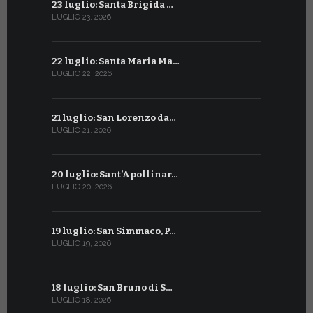
23 luglio: Santa Brigida …
23 giugno:
LUGLIO 23, 2026
GIUGNO 23, 2
22 luglio: Santa Maria Ma…
22 giugno:
LUGLIO 22, 2026
GIUGNO 22, 2
21 luglio: San Lorenzo da…
21 giugno:
LUGLIO 21, 2026
GIUGNO 21, 2
20 luglio: Sant’Apollinar…
20 giugno:
LUGLIO 20, 2026
GIUGNO 20, 2
19 luglio: San Simmaco, P…
17 giugno:
LUGLIO 19, 2026
GIUGNO 17, 2
18 luglio: San Bruno di S…
16 giugno:
LUGLIO 18, 2026
GIUGNO 16, 2