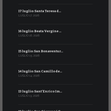
17 luglio: Santa Teresa d…
15 giugno:
LUGLIO 17, 2026
GIUGNO 15, 2
16 luglio: Beata Vergine …
13 giugno
LUGLIO 16, 2026
GIUGNO 13, 2
15 luglio: San Bonaventur…
12 giugno:
LUGLIO 15, 2026
GIUGNO 12, 2
14 luglio: San Camillo de…
11 giugno:
LUGLIO 14, 2026
GIUGNO 11, 2
13 luglio: Sant’Enrico Im…
10 giugno:
LUGLIO 13, 2026
GIUGNO 10, 2