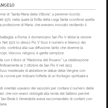
ANGELO
ome di “Santa Maria della Vittoria”, a perenne ricordo
del 1571, nella quale la flotta della Lega Santa sconfisse quella
alla protezione di Maria, che avevano invocato recitando il
battaglia, a Roma, il domenicano San Pio V ebbe la visione
a. Nel 1572 lo stesso Pio V fissò il numero e l’elenco dei
do, contribuì alla sua diffusione, tanto che divenne la
ipi, Vescovi, religiosi, e gente semplice.
sta con il titolo di “Madonna del Rosario”. La celebrazione
finitivamente al 7 ottobre da San Pio X nel 1913.
l’uso medievale di abbellire le statue della Vergine con
 la corona per indicare l’offerta di un florilegio spirituale a
ti orientali usavano dei sassolini per contare il numero delle
teri, che non erano obbligati alla recita del Salterio perché
. San Beda il Venerabile aveva raccomandato di contarli con
lana.