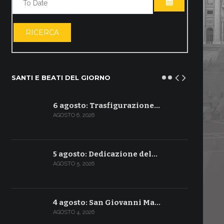
APRI IL CALE
RICERCA
SANTI E BEATI DEL GIORNO
6 agosto: Trasfigurazione…
AGOSTO 6, 2026
5 agosto: Dedicazione del…
AGOSTO 5, 2026
4 agosto: San Giovanni Ma…
AGOSTO 4, 2026