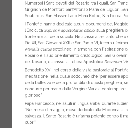
Numerosi i Santi devoti del Rosario, tra i quali, San Fra
Grignion de Montfort, Sant’Alfonso Maria de’ Liguori, Sa
Soubirous, San Massimiliano Maria Kolbe, San Pio da Pietr
I Pontefici hanno dedicato alcuni documenti del Magiste
l’Enciclica
Supremi apostolatus officio
, sulla preghiera 
fronte ai mali della società. Ne scrisse altre, tanto che 
Pio XII, San Giovanni XXIII
e San Paolo VI, fecero riferime
Marialis cultus
sottolineò, in armonia con l’ispirazione d
Rosario e il suo orientamento cristologico. San Giovanni 
del Rosario, e scrisse la Lettera Apostolica
Rosarium Vir
Benedetto XVI, nel corso della visita pastorale al Pontif
meditazione, nella quale sottolineò che “per essere apo
della bellezza e della profondità di questa preghiera, sem
condurre per mano dalla Vergine Maria a contemplare il 
glorioso”.
Papa Francesco, nei saluti in lingua araba, durante l’ud
“Nel mese di maggio, mese dedicato alla Madonna, si reci
salvezza. Il Santo Rosario è un’arma potente contro il m
cuori”.