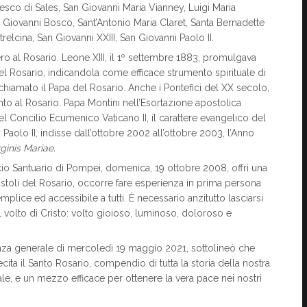
ncesco di Sales, San Giovanni Maria Vianney, Luigi Maria
n Giovanni Bosco, Sant’Antonio Maria Claret, Santa Bernadette
elcina, San Giovanni XXIII, San Giovanni Paolo II.
ro al Rosario. Leone XIII, il 1º settembre 1883, promulgava
del Rosario, indicandola come efficace strumento spirituale di
è chiamato il Papa del Rosario. Anche i Pontefici del XX secolo,
nto al Rosario. Papa Montini nell’Esortazione apostolica
el Concilio Ecumenico Vaticano II, il carattere evangelico del
Paolo II, indisse dall’ottobre 2002 all’ottobre 2003, l’Anno
ginis Mariae.
icio Santuario di Pompei, domenica, 19 ottobre 2008, offrì una
stoli del Rosario, occorre fare esperienza in prima persona
plice ed accessibile a tutti. È necessario anzitutto lasciarsi
volto di Cristo: volto gioioso, luminoso, doloroso e
ienza generale di mercoledì 19 maggio 2021, sottolineò che
ta il Santo Rosario, compendio di tutta la storia della nostra
ale, e un mezzo efficace per ottenere la vera pace nei nostri