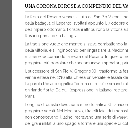
UNA CORONA DI ROSE A COMPENDIO DEL V
La festa del Rosario venne istituita da San Pio V con il n
della battaglia di Lepanto, svoltasi appunto il 7 ottobre 
dell’Impero ottomano. I cristiani attribuirono la vittoria 
Rosario prima della battaglia.
La tradizione vuole che mentre si stava combattendo la 
della vittoria, e si inginocchiò per ringraziare la Madonn
misteri e raccomandò la recita del Rosario. In questo mo
preghiera più popolare che accomunava imperatori, princ
Il successore di San Pio V, Gregorio XIII, trasformò la fe
venne estesa nel 1716 alla Chiesa universale, e fissata de
La parola Rosario significa “corona di rose” e rimanda al
ghirlande fiorite. Da qui, l’espressione in italiano: recitare
Maria.
L’origine di questa devozione è molto antica. Gli anacore
preghiere vocali. Nel Medioevo, i fratelli laici dei monas
non conoscevano il latino, recitavano una serie di
Pater
dei grani infilati a uno spago a formare una specie di col