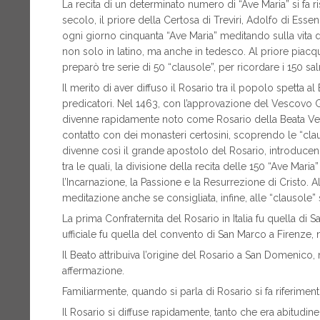
La recita di un determinato numero di “Ave Maria” si fa r
secolo, il priore della Certosa di Treviri, Adolfo di Ess
ogni giorno cinquanta “Ave Maria” meditando sulla vita di
non solo in latino, ma anche in tedesco. Al priore piacque
preparò tre serie di 50 “clausole”, per ricordare i 150 sal
Il merito di aver diffuso il Rosario tra il popolo spetta 
predicatori. Nel 1463, con l’approvazione del Vescovo Gu
divenne rapidamente noto come Rosario della Beata Verg
contatto con dei monasteri certosini, scoprendo le “clau
divenne così il grande apostolo del Rosario, introducen
tra le quali, la divisione della recita delle 150 “Ave Mari
l’Incarnazione, la Passione e la Resurrezione di Cristo. 
meditazione anche se consigliata, infine, alle “clausole” so
La prima Confraternita del Rosario in Italia fu quella di
ufficiale fu quella del convento di San Marco a Firenze,
Il Beato attribuiva l’origine del Rosario a San Domenic
affermazione.
Familiarmente, quando si parla di Rosario si fa riferimen
Il Rosario si diffuse rapidamente, tanto che era abitudine 