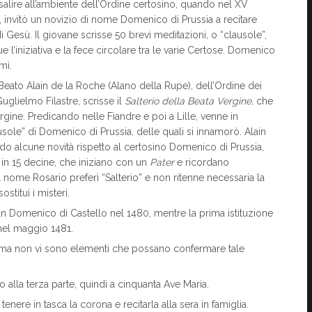
isalire all’ambiente dell’Ordine certosino, quando nel XV
en, invitò un novizio di nome Domenico di Prussia a recitare
 Gesù. Il giovane scrisse 50 brevi meditazioni, o “clausole”,
 l’iniziativa e la fece circolare tra le varie Certose. Domenico
mi.
al Beato Alain de la Roche (Alano della Rupe), dell’Ordine dei
glielmo Filastre, scrisse il
Salterio della Beata Vergine,
che
ine. Predicando nelle Fiandre e poi a Lille, venne in
sole” di Domenico di Prussia, delle quali si innamorò. Alain
do alcune novità rispetto al certosino Domenico di Prussia,
a” in 15 decine, che iniziano con un
Pater
e ricordano
Al nome Rosario preferì “Salterio” e non ritenne necessaria la
stituì i misteri.
 San Domenico di Castello nel 1480, mentre la prima istituzione
 nel maggio 1481.
o, ma non vi sono elementi che possano confermare tale
to alla terza parte, quindi a cinquanta Ave Maria.
tenere in tasca la corona e recitarla alla sera in famiglia.