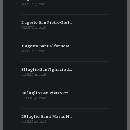
AGOSTO 3, 2026
LUGLIO 4, 20
2 agosto: San Pietro Giul…
3 luglio: 
AGOSTO 2, 2026
LUGLIO 3, 202
1° agosto: Sant’Alfonso M…
2 luglio: 
AGOSTO 1, 2026
LUGLIO 2, 20
31 luglio: Sant’Ignazio d…
1° luglio: 
LUGLIO 31, 2026
LUGLIO 1, 202
30 luglio: San Pietro Cri…
30 giugno:
LUGLIO 30, 2026
GIUGNO 30, 2
29 luglio: Santi Marta, M…
29 giugno:
LUGLIO 29, 2026
GIUGNO 29, 2