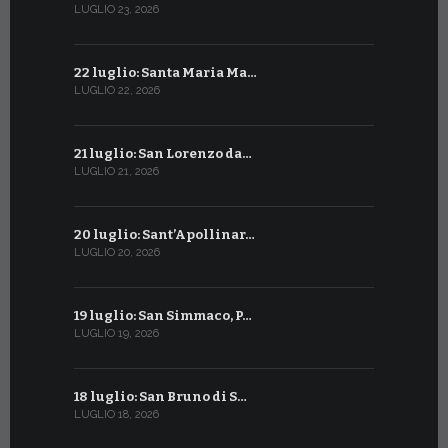
LUGLIO 23, 2026
GIUGNO 23, 2
22 luglio: Santa Maria Ma…
22 giugno:
LUGLIO 22, 2026
GIUGNO 22, 2
21 luglio: San Lorenzo da…
21 giugno:
LUGLIO 21, 2026
GIUGNO 21, 2
20 luglio: Sant’Apollinar…
20 giugno:
LUGLIO 20, 2026
GIUGNO 20, 2
19 luglio: San Simmaco, P…
17 giugno:
LUGLIO 19, 2026
GIUGNO 17, 2
18 luglio: San Bruno di S…
16 giugno:
LUGLIO 18, 2026
GIUGNO 16, 2