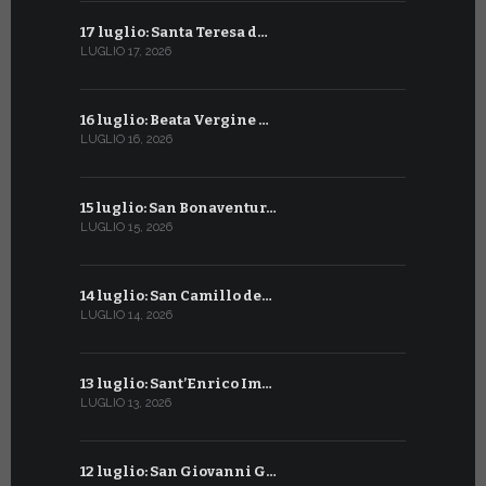
17 luglio: Santa Teresa d…
15 giugno:
LUGLIO 17, 2026
GIUGNO 15, 2
16 luglio: Beata Vergine …
13 giugno
LUGLIO 16, 2026
GIUGNO 13, 2
15 luglio: San Bonaventur…
12 giugno:
LUGLIO 15, 2026
GIUGNO 12, 2
14 luglio: San Camillo de…
11 giugno:
LUGLIO 14, 2026
GIUGNO 11, 2
13 luglio: Sant’Enrico Im…
10 giugno:
LUGLIO 13, 2026
GIUGNO 10, 2
12 luglio: San Giovanni G…
9 giugno: 