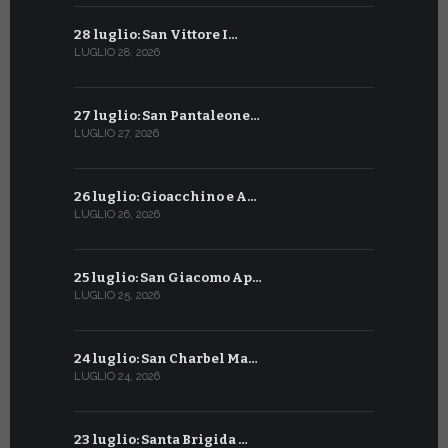
28 luglio: San Vittore I…
28 giugno:
LUGLIO 28, 2026
GIUGNO 28, 2
27 luglio: San Pantaleone…
27 giugno: 
LUGLIO 27, 2026
GIUGNO 27, 2
26 luglio: Gioacchino e A…
26 giugno:
LUGLIO 26, 2026
GIUGNO 26, 2
25 luglio: San Giacomo Ap…
25 giugno:
LUGLIO 25, 2026
GIUGNO 25, 2
24 luglio: San Charbel Ma…
24 giugno:
LUGLIO 24, 2026
GIUGNO 24, 2
23 luglio: Santa Brigida …
23 giugno: