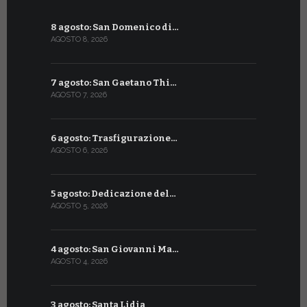
8 agosto: San Domenico di…
9 luglio: 
AGOSTO 8, 2026
LUGLIO 9, 20
7 agosto: San Gaetano Thi…
8 luglio: 
AGOSTO 7, 2026
LUGLIO 8, 20
6 agosto: Trasfigurazione…
7 luglio: 
AGOSTO 6, 2026
LUGLIO 7, 202
5 agosto: Dedicazione del…
6 luglio: S
AGOSTO 5, 2026
LUGLIO 6, 20
4 agosto: San Giovanni Ma…
5 luglio: 
AGOSTO 4, 2026
LUGLIO 5, 20
3 agosto: Santa Lidia
4 luglio: S