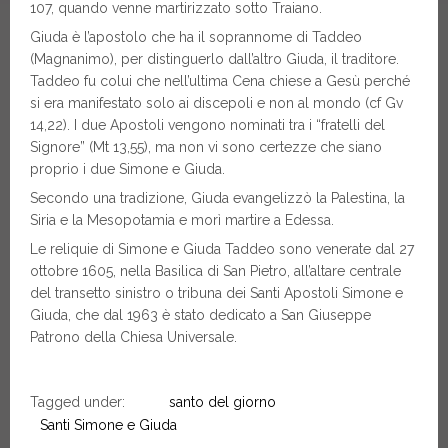
107, quando venne martirizzato sotto Traiano.
Giuda è l’apostolo che ha il soprannome di Taddeo
(Magnanimo), per distinguerlo dall’altro Giuda, il traditore.
Taddeo fu colui che nell’ultima Cena chiese a Gesù perché
si era manifestato solo ai discepoli e non al mondo (cf Gv
14,22). I due Apostoli vengono nominati tra i “fratelli del
Signore” (Mt 13,55), ma non vi sono certezze che siano
proprio i due Simone e Giuda.
Secondo una tradizione, Giuda evangelizzò la Palestina, la
Siria e la Mesopotamia e morì martire a Edessa.
Le reliquie di Simone e Giuda Taddeo sono venerate dal 27
ottobre 1605, nella Basilica di San Pietro, all’altare centrale
del transetto sinistro o tribuna dei Santi Apostoli Simone e
Giuda, che dal 1963 è stato dedicato a San Giuseppe
Patrono della Chiesa Universale.
Tagged under:
santo del giorno
Santi Simone e Giuda