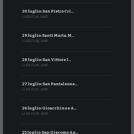
30 luglio: San Pietro Cri…
30 giugno:
LUGLIO 30, 2026
GIUGNO 30, 2
29 luglio: Santi Marta, M…
29 giugno:
LUGLIO 29, 2026
GIUGNO 29, 2
28 luglio: San Vittore I…
28 giugno:
LUGLIO 28, 2026
GIUGNO 28, 2
27 luglio: San Pantaleone…
27 giugno: 
LUGLIO 27, 2026
GIUGNO 27, 2
26 luglio: Gioacchino e A…
26 giugno:
LUGLIO 26, 2026
GIUGNO 26, 2
25 luglio: San Giacomo Ap…
25 giugno: