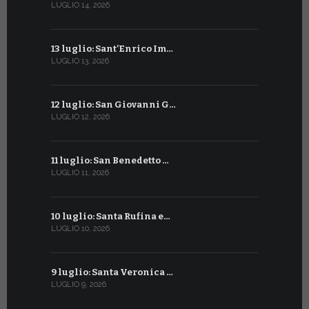
LUGLIO 14, 2026
GIUGNO 11, 2
13 luglio: Sant’Enrico Im…
10 giugno:
LUGLIO 13, 2026
GIUGNO 10, 2
12 luglio: San Giovanni G…
9 giugno: 
LUGLIO 12, 2026
GIUGNO 9, 20
11 luglio: San Benedetto …
La Penteco
LUGLIO 11, 2026
GIUGNO 8, 20
10 luglio: Santa Rufina e…
Sant’Anto
LUGLIO 10, 2026
GIUGNO 7, 20
9 luglio: Santa Veronica …
6 giugno: 
LUGLIO 9, 2026
GIUGNO 6, 20