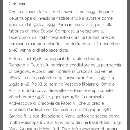
Cracovia.
Con la chiusura forzata dell’Università nel 1939, da parte
delle truppe di invasione naziste, andò a lavorare come
operaio, dal 1940 al 1944. Prima in una cava e, poi, nella
fabbrica chimica Solvay. Compresa la vocazione al
sacerdozio, dal 1942, frequentò i corsi di formazione del
seminario maggiore clandestino di Cracovia. Il 1̊ novembre
1946, venne ordinato sacerdote.
A Roma, nel 1948, conseguì il dottorato in teologia.
Rientrato in Polonia fu nominato coadiutore nella parrocchia
di Niegowić e poi di San Floriano in Cracovia. Gli venne
affidata la cura pastorale degli universitari fino al 1951. Il 4
luglio 1958, Pio XII lo nominò Vescovo titolare di Ombi e
Ausiliare di Cracovia. Ricevette l’ordinazione episcopale il
28 settembre 1958. Il 13 gennaio 1964, fu nominato
Arcivescovo di Cracovia da Paolo VI, che lo creò e
pubblicò Cardinale nel Concistoro del 26 giugno 1967.
Grande fu la sua devozione a Maria, tanto che scelse come
motto episcopale
Totus tuus
, tratto da una frase di San Luigi
Maria Grignion de Montfort:
Tuus totus ego sum
, et omnia