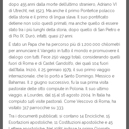
dopo 455 anni dalla morte dell’ultimo straniero, Adriano VI
di Utrecht, nel 1523. Ma anche il primo Pontefice polacco
della storia e il primo di lingua slava. Il suo pontificato
detiene non solo questi primati, ma anche quello di essere
stato tra i più lunghi della storia, dopo quello di San Pietro e
di Pio IX. Durò, infatti, quasi 27 anni.
È stato un Papa che ha percorso più di 1.200.000 chilometri
per annunciare il Vangelo in tutto il mondo e promuovere il
dialogo con tutti. Fece 250 viaggi totali, considerando quelli
fuori di Roma e di Castel Gandolfo, dei quali 104 fuori
dall’Italia. Iniziò, il 25 gennaio 1979, il suo primo viaggio
internazionale, che lo portò a Santo Domingo, Messico e
Bahamas. Il 2 giugno successivo, fu la sua prima visita
pastorale delle otto compiute in Polonia. Il suo ultimo
viaggio, a Lourdes, dal 15 al 16 agosto 2004. In Italia ha
compiuto 146 visite pastorali. Come Vescovo di Roma, ha
visitato 317 parrocchie su 333.
Tra i documenti pubblicati, si contano 14 Encicliche, 15
Esortazioni apostoliche, 11 Costituzioni apostoliche e 45
Lettere apostoliche. Nel 1985 indisse la prima Giornata