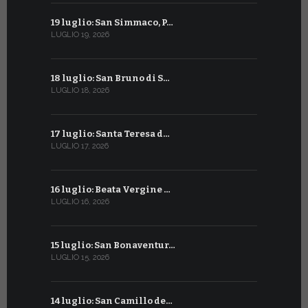
19 luglio: San Simmaco, P…
17 giugno:
LUGLIO 19, 2026
GIUGNO 17, 2
18 luglio: San Bruno di S…
16 giugno:
LUGLIO 18, 2026
GIUGNO 16, 2
17 luglio: Santa Teresa d…
15 giugno:
LUGLIO 17, 2026
GIUGNO 15, 2
16 luglio: Beata Vergine …
13 giugno
LUGLIO 16, 2026
GIUGNO 13, 2
15 luglio: San Bonaventur…
12 giugno:
LUGLIO 15, 2026
GIUGNO 12, 2
14 luglio: San Camillo de…
11 giugno: