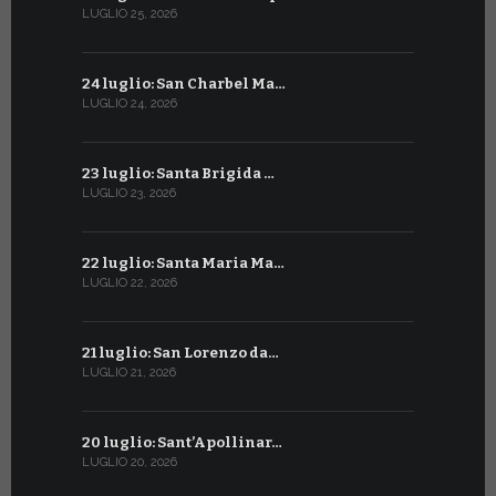
LUGLIO 25, 2026
GIUGNO 25, 2
24 luglio: San Charbel Ma…
24 giugno:
LUGLIO 24, 2026
GIUGNO 24, 2
23 luglio: Santa Brigida …
23 giugno:
LUGLIO 23, 2026
GIUGNO 23, 2
22 luglio: Santa Maria Ma…
22 giugno:
LUGLIO 22, 2026
GIUGNO 22, 2
21 luglio: San Lorenzo da…
21 giugno:
LUGLIO 21, 2026
GIUGNO 21, 2
20 luglio: Sant’Apollinar…
20 giugno:
LUGLIO 20, 2026
GIUGNO 20, 2