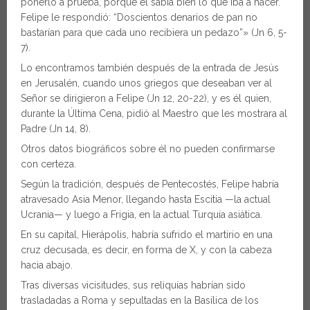
ponerlo a prueba, porque él sabía bien lo que iba a hacer.
Felipe le respondió: “Doscientos denarios de pan no
bastarían para que cada uno recibiera un pedazo”» (Jn 6, 5-
7).
Lo encontramos también después de la entrada de Jesús
en Jerusalén, cuando unos griegos que deseaban ver al
Señor se dirigieron a Felipe (Jn 12, 20-22), y es él quien,
durante la Última Cena, pidió al Maestro que les mostrara al
Padre (Jn 14, 8).
Otros datos biográficos sobre él no pueden confirmarse
con certeza.
Según la tradición, después de Pentecostés, Felipe habría
atravesado Asia Menor, llegando hasta Escitia —la actual
Ucrania— y luego a Frigia, en la actual Turquía asiática.
En su capital, Hierápolis, habría sufrido el martirio en una
cruz decusada, es decir, en forma de X, y con la cabeza
hacia abajo.
Tras diversas vicisitudes, sus reliquias habrían sido
trasladadas a Roma y sepultadas en la Basílica de los