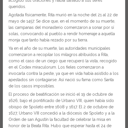
acogido sus oraciones y había salvado a sus seres
queridos.
Agotada físicamente, Rita murió en la noche del 21 al 22 de
mayo de 1457. Se dice que, en el momento de su muerte,
las campanas del monasterio comenzaron a sonar por sí
solas, convocando al pueblo a rendir homenaje a aquella
monja que tanto había rezado por su tierra.
Ya en el año de su muerte, las autoridades municipales
comenzaron a recopilar los milagros atribuidos a Rita,
como el caso de un ciego que recuperó la vista, recogido
en el Codex miraculorum. Los fieles comenzaron a
invocarla contra la peste, ya que en vida había asistido a los
apestados sin contagiarse. Así nació su fama como Santa
de los casos imposibles.
El proceso de beatificación se inició el 19 de octubre de
1626, bajo el pontificado de Urbano VIII, quien había sido
obispo de Spoleto entre 1608 y 1617. El 2 de octubre de
1627, Urbano VIII concedió a la diócesis de Spoleto y a la
Orden de san Agustín la facultad de celebrar la misa en
honor de la Beata Rita. Hubo que esperar hasta el 24 de