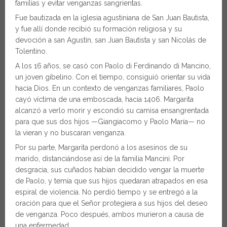
familias y evitar venganzas sangrientas.
Fue bautizada en la iglesia agustiniana de San Juan Bautista,
y fue allí donde recibió su formación religiosa y su
devoción a san Agustín, san Juan Bautista y san Nicolás de
Tolentino.
A los 16 años, se casó con Paolo di Ferdinando di Mancino,
un joven gibelino. Con el tiempo, consiguió orientar su vida
hacia Dios. En un contexto de venganzas familiares, Paolo
cayó víctima de una emboscada, hacia 1406. Margarita
alcanzó a verlo morir y escondió su camisa ensangrentada
para que sus dos hijos —Giangiacomo y Paolo María— no
la vieran y no buscaran venganza.
Por su parte, Margarita perdonó a los asesinos de su
marido, distanciándose así de la familia Mancini. Por
desgracia, sus cuñados habían decidido vengar la muerte
de Paolo, y temía que sus hijos quedaran atrapados en esa
espiral de violencia. No perdió tiempo y se entregó a la
oración para que el Señor protegiera a sus hijos del deseo
de venganza. Poco después, ambos murieron a causa de
una enfermedad.