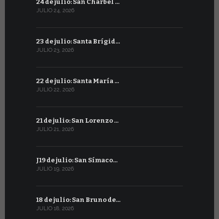
24 de julio: San Charbel …
23 de junio
JULIO 24, 2026
JUNIO 23, 202
23 de julio: Santa Brígid…
22 de juni
JULIO 23, 2026
JUNIO 22, 20
22 de julio: Santa María …
21 de juni
JULIO 22, 2026
JUNIO 21, 202
21 de julio: San Lorenzo …
20 de junio
JULIO 21, 2026
JUNIO 20, 20
J19 de julio: San Símaco…
19 de juni
JULIO 19, 2026
JUNIO 19, 202
18 de julio: San Bruno de…
18 de juni
JULIO 18, 2026
JUNIO 18, 202