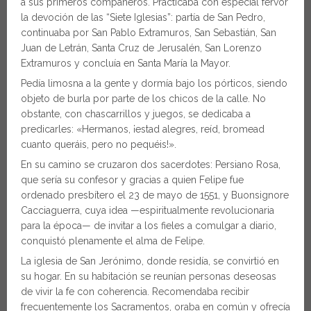
a sus primeros compañeros. Practicaba con especial fervor
la devoción de las “Siete Iglesias”: partía de San Pedro,
continuaba por San Pablo Extramuros, San Sebastián, San
Juan de Letrán, Santa Cruz de Jerusalén, San Lorenzo
Extramuros y concluía en Santa María la Mayor.
Pedía limosna a la gente y dormía bajo los pórticos, siendo
objeto de burla por parte de los chicos de la calle. No
obstante, con chascarrillos y juegos, se dedicaba a
predicarles: «Hermanos, ¡estad alegres, reíd, bromead
cuanto queráis, pero no pequéis!».
En su camino se cruzaron dos sacerdotes: Persiano Rosa,
que sería su confesor y gracias a quien Felipe fue
ordenado presbítero el 23 de mayo de 1551, y Buonsignore
Cacciaguerra, cuya idea —espiritualmente revolucionaria
para la época— de invitar a los fieles a comulgar a diario,
conquistó plenamente el alma de Felipe.
La iglesia de San Jerónimo, donde residía, se convirtió en
su hogar. En su habitación se reunían personas deseosas
de vivir la fe con coherencia. Recomendaba recibir
frecuentemente los Sacramentos, oraba en común y ofrecía