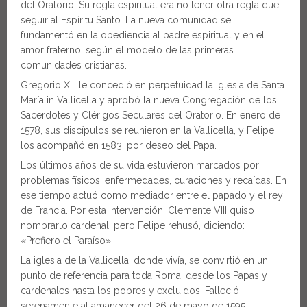
del Oratorio. Su regla espiritual era no tener otra regla que
seguir al Espíritu Santo. La nueva comunidad se
fundamentó en la obediencia al padre espiritual y en el
amor fraterno, según el modelo de las primeras
comunidades cristianas.
Gregorio XIII le concedió en perpetuidad la iglesia de Santa
María in Vallicella y aprobó la nueva Congregación de los
Sacerdotes y Clérigos Seculares del Oratorio. En enero de
1578, sus discípulos se reunieron en la Vallicella, y Felipe
los acompañó en 1583, por deseo del Papa.
Los últimos años de su vida estuvieron marcados por
problemas físicos, enfermedades, curaciones y recaídas. En
ese tiempo actuó como mediador entre el papado y el rey
de Francia. Por esta intervención, Clemente VIII quiso
nombrarlo cardenal, pero Felipe rehusó, diciendo:
«Prefiero el Paraíso».
La iglesia de la Vallicella, donde vivía, se convirtió en un
punto de referencia para toda Roma: desde los Papas y
cardenales hasta los pobres y excluidos. Falleció
serenamente al amanecer del 26 de mayo de 1595.