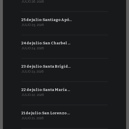
JULIO 26, 2026
JUNIO 25, 20
25 de julio: Santiago Apó…
24 de juni
JULIO 25, 2026
JUNIO 24, 20
24 de julio: San Charbel …
23 de junio
JULIO 24, 2026
JUNIO 23, 202
23 de julio: Santa Brígid…
22 de juni
JULIO 23, 2026
JUNIO 22, 20
22 de julio: Santa María …
21 de juni
JULIO 22, 2026
JUNIO 21, 202
21 de julio: San Lorenzo …
20 de junio
JULIO 21, 2026
JUNIO 20, 20