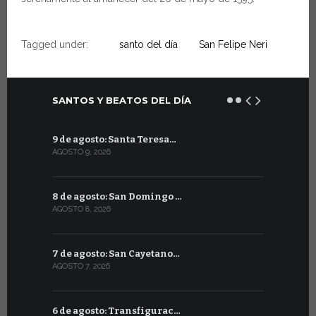
Tagged under:
santo del día
San Felipe Neri
SANTOS Y BEATOS DEL DÍA
9 de agosto: Santa Teresa…
9 de julio
AGOSTO 9, 2026
JULIO 9, 2026
8 de agosto: San Domingo …
8 de julio
AGOSTO 8, 2026
JULIO 8, 2026
7 de agosto: San Cayetano…
7 de julio:
AGOSTO 7, 2026
JULIO 7, 2026
6 de agosto: Transfigurac…
6 de julio: