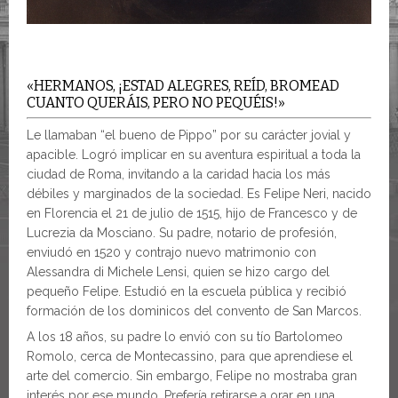
«HERMANOS, ¡ESTAD ALEGRES, REÍD, BROMEAD
CUANTO QUERÁIS, PERO NO PEQUÉIS!»
Le llamaban “el bueno de Pippo” por su carácter jovial y
apacible. Logró implicar en su aventura espiritual a toda la
ciudad de Roma, invitando a la caridad hacia los más
débiles y marginados de la sociedad. Es Felipe Neri, nacido
en Florencia el 21 de julio de 1515, hijo de Francesco y de
Lucrezia da Mosciano. Su padre, notario de profesión,
enviudó en 1520 y contrajo nuevo matrimonio con
Alessandra di Michele Lensi, quien se hizo cargo del
pequeño Felipe. Estudió en la escuela pública y recibió
formación de los dominicos del convento de San Marcos.
A los 18 años, su padre lo envió con su tío Bartolomeo
Romolo, cerca de Montecassino, para que aprendiese el
arte del comercio. Sin embargo, Felipe no mostraba gran
interés por ese mundo. Prefería retirarse a orar en una