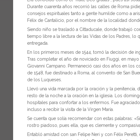
Durante cuarenta años recorrió las calles de Roma pid
consejos espirituales tanto a gente humilde como a ari
Félix de Cantalicio, por el nombre de la localidad donde 
Siendo niño se trasladó a Cittaducale, donde trabajó co
tiempo libre a la lectura de las Vidas de los Padres, lo
entregada.
En los primeros meses de 1544, tomó la decisión de i
Tras completar el año de noviciado en Fiuggi, en mayo 
Giovanni Campano. Permaneció casi dos años en los co
de 1548, fue destinado a Roma, al convento de San Buen
de los Luqueses.
Llevó una vida marcada por la oración y la penitencia, 
resto de la noche a la oración en la iglesia. Los domingo
hospitales para confortar a los enfermos. Fue agraciado
incluso a recibir la visita de la Virgen María.
Se cuenta que solía recomendar con estas palabras: «Si 
rostro piadoso, pues ella, que es clemente y compasiva,
Entabló amistad con san Felipe Neri y con Félix Perett