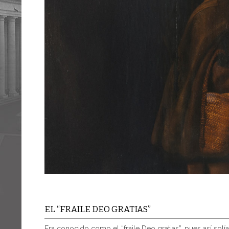
EL “FRAILE DEO GRATIAS”
Era conocido como el “fraile Deo gratias”, pues así sol