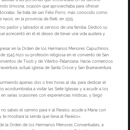
iendo limosna, ocasión que aprovechaba para ofrecer
stócratas. Se trata de san Félix Porro, más conocido como
nació, en la provincia de Rieti, en 1515.
mo pastor y labrador al servicio de una familia. Dedicó su
 que acrecentó en él el deseo de llevar una vida austera y
ngresar en la Orden de los Hermanos Menores Capuchinos.
de 1545 hizo su profesión religiosa en el convento de San
nventos de Tivoli y de Viterbo-Palanzana. Hacia comienzos
aventura, actual iglesia de Santa Croce y San Buenaventura
durmiendo apenas dos o tres horas al día, para dedicar el
s acostumbraba a visitar las Siete Iglesias y a acudir a los
 en varias ocasiones con experiencias místicas, y llegó
no sabes el camino para ir al Paraíso, acude a María con
 te mostrará la senda que lleva al Paraíso».
i, de la Orden de los Hermanos Menores Conventuales, a