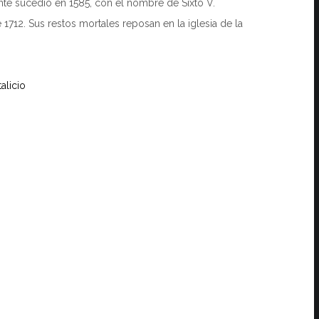
nte sucedió en 1585, con el nombre de Sixto V.
712. Sus restos mortales reposan en la iglesia de la
alicio