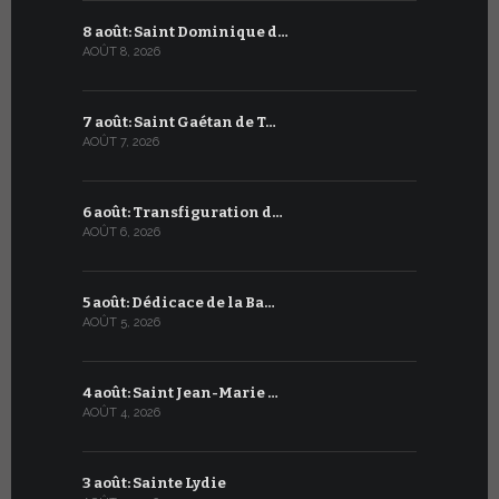
8 août: Saint Dominique d…
8 juillet 
AOÛT 8, 2026
JUILLET 8, 20
7 août: Saint Gaétan de T…
7 juillet :
AOÛT 7, 2026
JUILLET 7, 20
6 août: Transfiguration d…
6 juillet :
AOÛT 6, 2026
JUILLET 6, 20
5 août: Dédicace de la Ba…
5 juillet: 
AOÛT 5, 2026
JUILLET 5, 20
4 août: Saint Jean-Marie …
4 juillet: 
AOÛT 4, 2026
JUILLET 4, 20
3 août: Sainte Lydie
3 juillet: