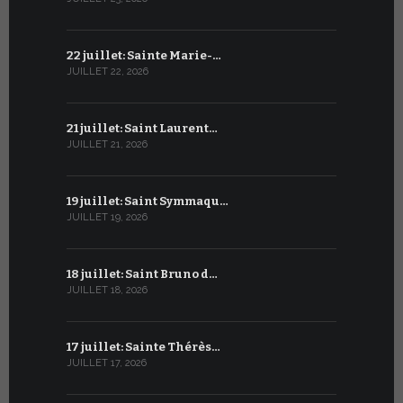
22 juillet: Sainte Marie-…
21 juin : Sa
JUILLET 22, 2026
JUIN 21, 2026
21 juillet: Saint Laurent…
20 juin : S
JUILLET 21, 2026
JUIN 20, 2026
19 juillet: Saint Symmaqu…
19 juin : S
JUILLET 19, 2026
JUIN 19, 2026
18 juillet: Saint Bruno d…
18 juin : S
JUILLET 18, 2026
JUIN 18, 2026
17 juillet: Sainte Thérès…
17 juin : S
JUILLET 17, 2026
JUIN 17, 2026