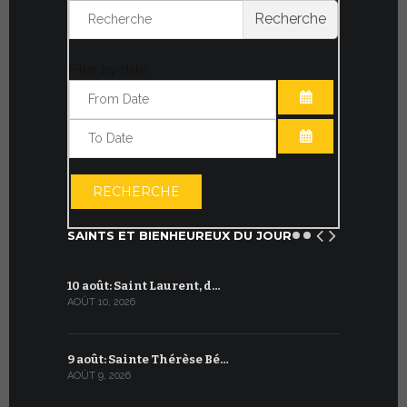
Recherche
Filter by date:
OUVRIR LE CA
OUVRIR LE CA
RECHERCHE
SAINTS ET BIENHEUREUX DU JOUR
10 août: Saint Laurent, d…
10 juillet:
AOÛT 10, 2026
JUILLET 10, 2
9 août: Sainte Thérèse Bé…
9 juillet: 
AOÛT 9, 2026
JUILLET 9, 20