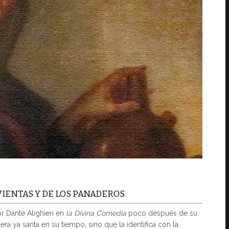
RVIENTAS Y DE LOS PANADEROS
or Dante Alighieri en
la Divina Comedia
poco después de su
era ya santa en su tiempo, sino que la identifica con la