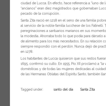
ciudad de Lucca. En efecto, hace referencia a “¡uno de lo
“ancianos” eran diez magistrados que gobernaban Lucca
pecado de la corrupción.
Santa Zita nació en 1218 en el seno de una familia pobr
al servicio de la noble familia lucchese de los Fatinelli
peregrinaciones a santuarios marianos en sus momentos 
la modestia. Ahorraba todo lo que podía para dárselo a
de alimento para los más necesitados. En su relación c
siempre respondió con el perdón. Nunca dejó de practic
en 1278.
Los habitantes de Lucca quisieron que sus restos fueran
1695, confirmó su culto. En 1955, Pío XII proclamó a “la 
domésticas y de todas las mujeres dedicadas al cuidado
de las Hermanas Oblatas del Espíritu Santo, también llam
Tagged under:
santo del día
Santa Zita