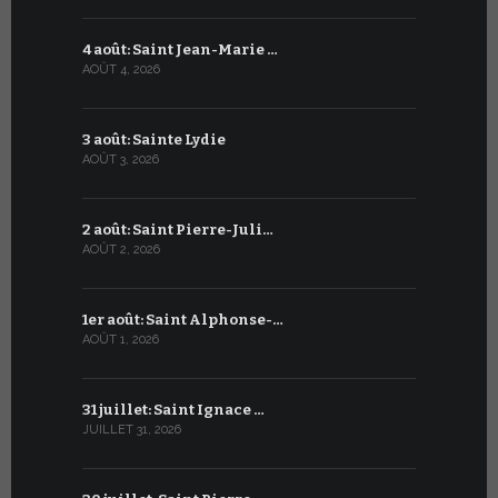
4 août: Saint Jean-Marie …
4 juillet: 
AOÛT 4, 2026
JUILLET 4, 20
3 août: Sainte Lydie
3 juillet:
AOÛT 3, 2026
JUILLET 3, 20
2 août: Saint Pierre-Juli…
2 juillet :
AOÛT 2, 2026
JUILLET 2, 20
1er août: Saint Alphonse-…
1er juillet
AOÛT 1, 2026
JUILLET 1, 20
31 juillet: Saint Ignace …
30 juin: S
JUILLET 31, 2026
JUIN 30, 2026