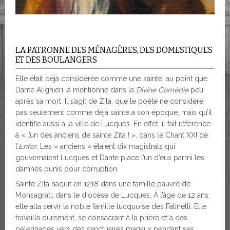
LA PATRONNE DES MÉNAGÈRES, DES DOMESTIQUES
ET DES BOULANGERS
Elle était déjà considérée comme une sainte, au point que
Dante Alighieri la mentionne dans la
Divine Comédie
peu
après sa mort. Il s’agit de Zita, que le poète ne considère
pas seulement comme déjà sainte à son époque, mais qu’il
identifie aussi à la ville de Lucques. En effet, il fait référence
à « l’un des anciens de sainte Zita ! », dans le Chant XXI de
l’
Enfer
. Les « anciens » étaient dix magistrats qui
gouvernaient Lucques et Dante place l’un d’eux parmi les
damnés punis pour corruption.
Sainte Zita naquit en 1218 dans une famille pauvre de
Monsagrati, dans le diocèse de Lucques. À l’âge de 12 ans,
elle alla servir la noble famille lucquoise des Fatinelli. Elle
travailla durement, se consacrant à la prière et à des
pèlerinages vers des sanctuaires mariaux pendant ses