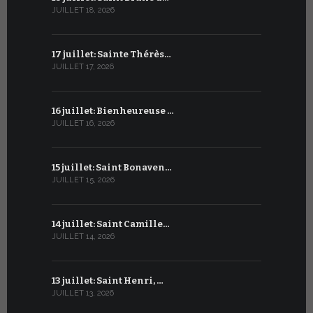
JUILLET 18, 2026
JUIN 18, 2026
17 juillet: Sainte Thérès…
17 juin : S
JUILLET 17, 2026
JUIN 17, 2026
16 juillet: Bienheureuse …
16 juin : Cy
JUILLET 16, 2026
JUIN 16, 2026
15 juillet: Saint Bonaven…
15 juin : S
JUILLET 15, 2026
JUIN 15, 2026
14 juillet: Saint Camille…
14 juin : Sa
JUILLET 14, 2026
JUIN 14, 2026
13 juillet: Saint Henri, …
13 juin : 
JUILLET 13, 2026
JUIN 13, 2026