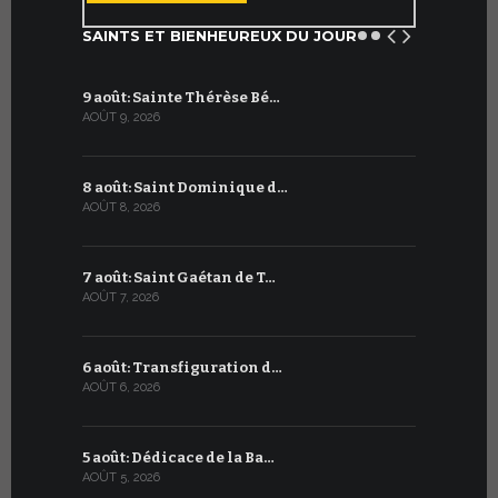
SAINTS ET BIENHEUREUX DU JOUR
9 août: Sainte Thérèse Bé…
9 juillet: 
AOÛT 9, 2026
JUILLET 9, 20
8 août: Saint Dominique d…
8 juillet 
AOÛT 8, 2026
JUILLET 8, 20
7 août: Saint Gaétan de T…
7 juillet :
AOÛT 7, 2026
JUILLET 7, 20
6 août: Transfiguration d…
6 juillet :
AOÛT 6, 2026
JUILLET 6, 20
5 août: Dédicace de la Ba…
5 juillet: 
AOÛT 5, 2026
JUILLET 5, 20