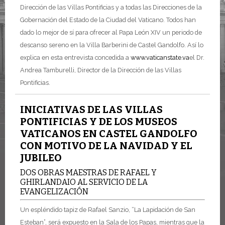
Dirección de las Villas Pontificias y a todas las Direcciones de la
Gobernación del Estado de la Ciudad del Vaticano. Todos han
dado lo mejor de sí para ofrecer al Papa León XIV un periodo de
descanso sereno en la Villa Barberini de Castel Gandolfo. Así lo
explica en esta entrevista concedida a
www.vaticanstate.va
el Dr.
Andrea Tamburelli, Director de la Dirección de las Villas
Pontificias.
INICIATIVAS DE LAS VILLAS
PONTIFICIAS Y DE LOS MUSEOS
VATICANOS EN CASTEL GANDOLFO
CON MOTIVO DE LA NAVIDAD Y EL
JUBILEO
DOS OBRAS MAESTRAS DE RAFAEL Y
GHIRLANDAIO AL SERVICIO DE LA
EVANGELIZACIÓN
Un espléndido tapiz de Rafael Sanzio, “La Lapidación de San
Esteban”, será expuesto en la Sala de los Papas, mientras que la