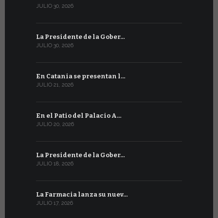
JULIO 30, 2026
JULIO 13, 202
La Presidente de la Gober…
Tres emis
JULIO 30, 2026
JULIO 10, 202
En Catania se presentan l…
En Ginebra
JULIO 21, 2026
JULIO 9, 2026
En el Patio del Palacio A…
En Ginebra
JULIO 20, 2026
JULIO 9, 2026
La Presidente de la Gober…
El mensaje
JULIO 18, 2026
JULIO 8, 2026
La Farmacia lanza su nuev…
Del 6 al 27 
JULIO 17, 2026
JULIO 7, 2026