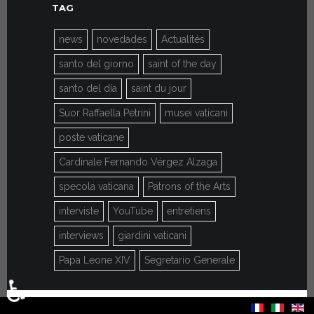
TAG
news
novedades
Actualités
santo del giorno
saint of the day
santo del día
saint du jour
Suor Raffaella Petrini
musei vaticani
poste vaticane
Cardinale Fernando Vérgez Alzaga
specola vaticana
Patrons of the Arts
interviste
YouTube
entretiens
interviews
giardini vaticani
Papa Leone XIV
Segretario Generale
♿
Seleccione su idioma