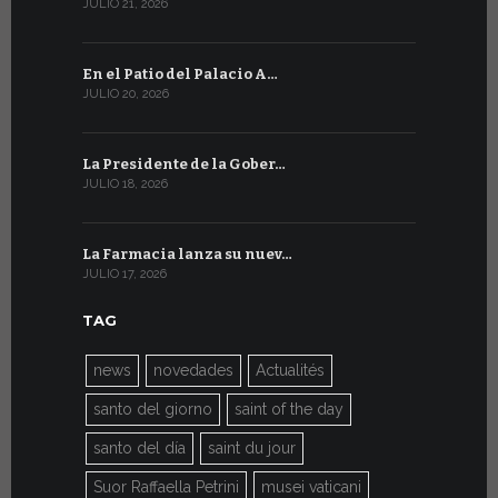
JULIO 21, 2026
JULIO 9, 2026
En el Patio del Palacio A…
En Ginebra
JULIO 20, 2026
JULIO 9, 2026
La Presidente de la Gober…
El mensaje
JULIO 18, 2026
JULIO 8, 2026
La Farmacia lanza su nuev…
Del 6 al 27 
JULIO 17, 2026
JULIO 7, 2026
TAG
news
novedades
Actualités
santo del giorno
saint of the day
santo del día
saint du jour
Suor Raffaella Petrini
musei vaticani