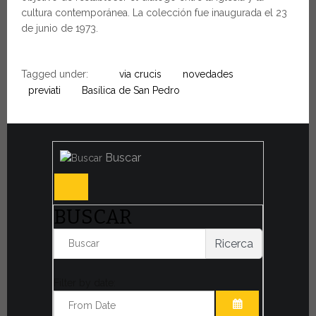
cultura contemporánea. La colección fue inaugurada el 23
de junio de 1973.
Tagged under:
via crucis
novedades
previati
Basílica de San Pedro
Buscar
BUSCAR
Ricerca
Filter by date: