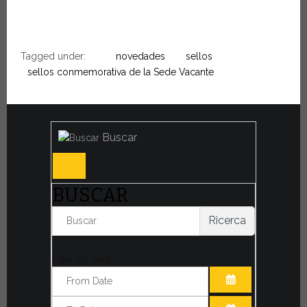
Tagged under:
novedades
sellos
sellos conmemorativa de la Sede Vacante
Buscar
BUSCAR
Ricerca
Filter by date:
ABRIR EL CAL