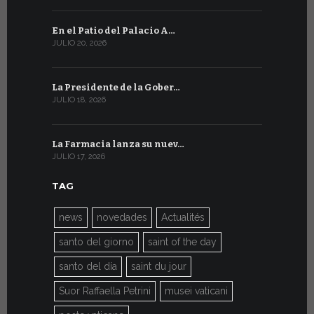
En el Patio del Palacio A…
En Ginebra
JULIO 20, 2026
JULIO 9, 2026
La Presidente de la Gober…
El mensaje
JULIO 18, 2026
JULIO 8, 2026
La Farmacia lanza su nuev…
Del 6 al 27 
JULIO 17, 2026
JULIO 7, 2026
TAG
news
novedades
Actualités
santo del giorno
saint of the day
santo del día
saint du jour
Suor Raffaella Petrini
musei vaticani