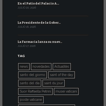
En el Patio del Palacio A…
En Ginebra
JULIO 20, 2026
JULIO 9, 2026
La Presidente de la Gober…
El mensaje
JULIO 18, 2026
JULIO 8, 2026
La Farmacia lanza su nuev…
Del 6 al 27 
JULIO 17, 2026
JULIO 7, 2026
TAG
news
novedades
Actualités
santo del giorno
saint of the day
santo del día
saint du jour
Suor Raffaella Petrini
musei vaticani
poste vaticane