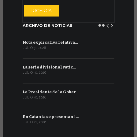
ABRIR EL CAL
RICERCA
ARCHIVO DE NOTICIAS
Nota explicativa relativa…
Firmado un
JULIO 31, 2026
JULIO 13, 202
La serie divisional vatic…
Concluyen
JULIO 30, 2026
JULIO 13, 202
La Presidente de la Gober…
Tres emis
JULIO 30, 2026
JULIO 10, 202
En Catania se presentan l…
En Ginebra
JULIO 21, 2026
JULIO 9, 2026