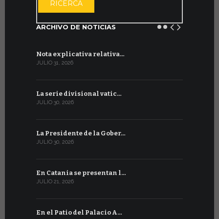
RICERCA
ARCHIVO DE NOTICIAS
Nota explicativa relativa…
Firmado un
JULIO 31, 2026
JULIO 13, 202
La serie divisional vatic…
Concluyen
JULIO 30, 2026
JULIO 13, 202
La Presidente de la Gober…
Tres emis
JULIO 30, 2026
JULIO 10, 202
En Catania se presentan l…
En Ginebra
JULIO 21, 2026
JULIO 9, 2026
En el Patio del Palacio A…
En Ginebra