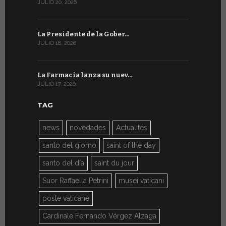
JULIO 20, 2026
JULIO 9, 2026
La Presidente de la Gober…
El mensaje
JULIO 18, 2026
JULIO 8, 2026
La Farmacia lanza su nuev…
Del 6 al 27 
JULIO 17, 2026
JULIO 7, 2026
TAG
news
novedades
Actualités
santo del giorno
saint of the day
santo del día
saint du jour
Suor Raffaella Petrini
musei vaticani
poste vaticane
Cardinale Fernando Vérgez Alzaga