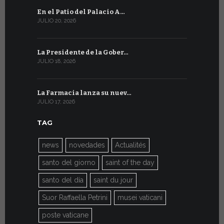
En el Patio del Palacio A…
En Ginebra
JULIO 20, 2026
JULIO 9, 2026
La Presidente de la Gober…
El mensaje
JULIO 18, 2026
JULIO 8, 2026
La Farmacia lanza su nuev…
Del 6 al 27 
JULIO 17, 2026
JULIO 7, 2026
TAG
news
novedades
Actualités
santo del giorno
saint of the day
santo del día
saint du jour
Suor Raffaella Petrini
musei vaticani
poste vaticane