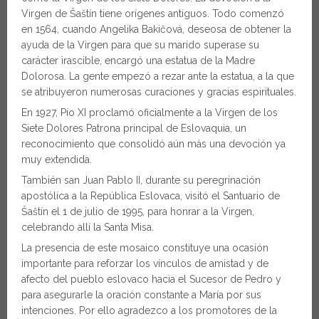
Virgen de Šaštín tiene orígenes antiguos. Todo comenzó
en 1564, cuando Angelika Bakičová, deseosa de obtener la
ayuda de la Virgen para que su marido superase su
carácter irascible, encargó una estatua de la Madre
Dolorosa. La gente empezó a rezar ante la estatua, a la que
se atribuyeron numerosas curaciones y gracias espirituales.
En 1927, Pío XI proclamó oficialmente a la Virgen de los
Siete Dolores Patrona principal de Eslovaquia, un
reconocimiento que consolidó aún más una devoción ya
muy extendida.
También san Juan Pablo II, durante su peregrinación
apostólica a la República Eslovaca, visitó el Santuario de
Šaštín el 1 de julio de 1995, para honrar a la Virgen,
celebrando allí la Santa Misa.
La presencia de este mosaico constituye una ocasión
importante para reforzar los vínculos de amistad y de
afecto del pueblo eslovaco hacia el Sucesor de Pedro y
para asegurarle la oración constante a María por sus
intenciones. Por ello agradezco a los promotores de la