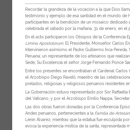
Recordar la grandeza de la vocación a la que Dios llama, 
testimonio y ejemplo de esa santidad en el mundo de hoy
participantes en la bendición de un mosaico dedicado a
celebrada el sábado por la mañana, 31 de enero, en el p
En el acto participaron los Obispos de la Conferencia E
Limina Apostolorum
. El Presidente, Monseñor Carlos En
Intervinieron asimismo el Padre Guillermo Inca Pereda, 
Peruana; un representante de los artesanos que realizar
Sede, Su Excelencia el señor Jorge Fernando Ponce S
Entre los presentes se encontraban el Cardenal Carlos 
el Arzobispo Diego Ravelli, maestro de las celebracion
prelados, religiosas y religiosos peruanos residentes 
La Gobernación estuvo representado por Sor Raffaella P
del Vaticano, y por el Arzobispo Emilio Nappa, Secretar
Las dos obras fueron donadas por la Conferencia Episco
Andes peruanos, pertenecientes a la
Familia de Artesa
Lenin Álvarez, mientras que la estatua fue esculpida p
evoca la experiencia mística de la santa, representada 