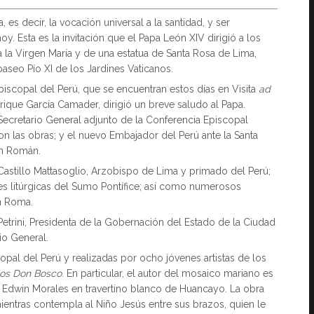
es decir, la vocación universal a la santidad, y ser
. Esta es la invitación que el Papa León XIV dirigió a los
 la Virgen María y de una estatua de Santa Rosa de Lima,
aseo Pío XI de los Jardines Vaticanos.
piscopal del Perú, que se encuentran estos días en Visita
ad
rique García Camader, dirigió un breve saludo al Papa.
Secretario General adjunto de la Conferencia Episcopal
on las obras; y el nuevo Embajador del Perú ante la Santa
an Román.
Castillo Mattasoglio, Arzobispo de Lima y primado del Perú;
es litúrgicas del Sumo Pontífice; así como numerosos
en Roma.
etrini, Presidenta de la Gobernación del Estado de la Ciudad
io General.
pal del Perú y realizadas por ocho jóvenes artistas de los
nos Don Bosco
. En particular, el autor del mosaico mariano es
or Edwin Morales en travertino blanco de Huancayo. La obra
mientras contempla al Niño Jesús entre sus brazos, quien le