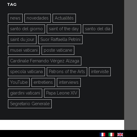
TAG
news
novedades
Actualités
santo del giorno
saint of the day
santo del día
saint du jour
Suor Raffaella Petrini
musei vaticani
poste vaticane
Cardinale Fernando Vérgez Alzaga
specola vaticana
Patrons of the Arts
interviste
YouTube
entretiens
interviews
giardini vaticani
Papa Leone XIV
Segretario Generale