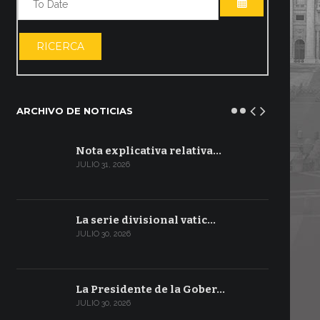
ABRIR EL CA
RICERCA
ARCHIVO DE NOTICIAS
Nota explicativa relativa…
JULIO 31, 2026
La serie divisional vatic…
JULIO 30, 2026
La Presidente de la Gober…
JULIO 30, 2026