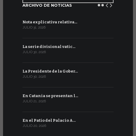
ARCHIVO DE NOTICIAS
Nota explicativa relativa…
Firmado un
JULIO 31, 2026
JULIO 13, 202
La serie divisional vatic…
Concluyen
JULIO 30, 2026
JULIO 13, 202
La Presidente de la Gober…
Tres emis
JULIO 30, 2026
JULIO 10, 202
En Catania se presentan l…
En Ginebra
JULIO 21, 2026
JULIO 9, 2026
En el Patio del Palacio A…
En Ginebra
JULIO 20, 2026
JULIO 9, 2026