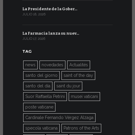
La Presidente de la Gober…
El mensaje
JULIO 18, 2026
JULIO 8, 2026
La Farmacia lanza su nuev…
Del 6 al 27 
JULIO 17, 2026
JULIO 7, 2026
TAG
news
novedades
Actualités
santo del giorno
saint of the day
santo del día
saint du jour
Suor Raffaella Petrini
musei vaticani
poste vaticane
Cardinale Fernando Vérgez Alzaga
specola vaticana
Patrons of the Arts