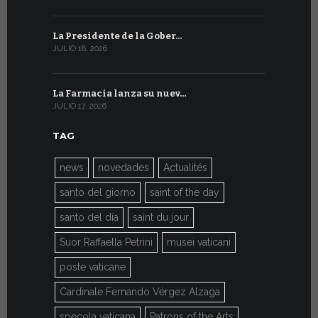
La Presidente de la Gober…
El mensaje
JULIO 18, 2026
JULIO 8, 2026
La Farmacia lanza su nuev…
Del 6 al 27 
JULIO 17, 2026
JULIO 7, 2026
TAG
news
novedades
Actualités
santo del giorno
saint of the day
santo del día
saint du jour
Suor Raffaella Petrini
musei vaticani
poste vaticane
Cardinale Fernando Vérgez Alzaga
specola vaticana
Patrons of the Arts