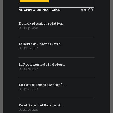
ARCHIVO DE NOTICIAS
Nota explicativa relativa…
Firmado un
JULIO 31, 2026
JULIO 13, 202
La serie divisional vatic…
Concluyen
JULIO 30, 2026
JULIO 13, 202
La Presidente de la Gober…
Tres emis
JULIO 30, 2026
JULIO 10, 202
En Catania se presentan l…
En Ginebra
JULIO 21, 2026
JULIO 9, 2026
En el Patio del Palacio A…
En Ginebra
JULIO 20, 2026
JULIO 9, 2026