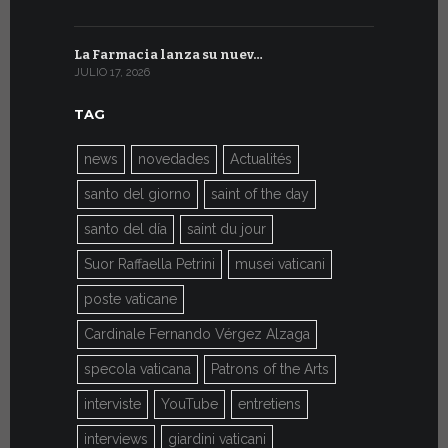
La Farmacia lanza su nuev…
Del 6 al 27 
JULIO 17, 2026
JULIO 7, 2026
TAG
news
novedades
Actualités
santo del giorno
saint of the day
santo del día
saint du jour
Suor Raffaella Petrini
musei vaticani
poste vaticane
Cardinale Fernando Vérgez Alzaga
specola vaticana
Patrons of the Arts
interviste
YouTube
entretiens
interviews
giardini vaticani