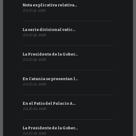
Nota explicativa relativa…
Firmado un
JULIO 31, 2026
JULIO 13, 202
La serie divisional vatic…
Concluyen
JULIO 30, 2026
JULIO 13, 202
La Presidente de la Gober…
Tres emis
JULIO 30, 2026
JULIO 10, 202
En Catania se presentan l…
En Ginebra
JULIO 21, 2026
JULIO 9, 2026
En el Patio del Palacio A…
En Ginebra
JULIO 20, 2026
JULIO 9, 2026
La Presidente de la Gober…
El mensaje
JULIO 18, 2026
JULIO 8, 2026