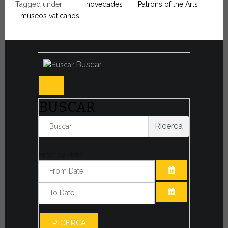
Tagged under:
novedades
Patrons of the Arts
museos vaticanos
Buscar
BUSCAR
Ricerca
Filter by date:
ABRIR EL CAL
ABRIR EL CAL
RICERCA