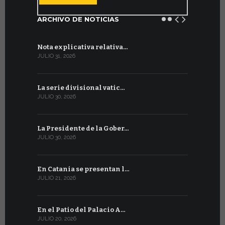
ARCHIVO DE NOTICIAS
Nota explicativa relativa…
Firmado un
JULIO 31, 2026
JULIO 13, 202
La serie divisional vatic…
Concluyen
JULIO 30, 2026
JULIO 13, 202
La Presidente de la Gober…
Tres emis
JULIO 30, 2026
JULIO 10, 202
En Catania se presentan l…
En Ginebra
JULIO 21, 2026
JULIO 9, 2026
En el Patio del Palacio A…
En Ginebra
JULIO 20, 2026
JULIO 9, 2026