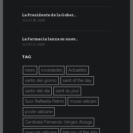
La Presidente de la Gober…
El mensaje
JULIO 18, 2026
JULIO 8, 2026
La Farmacia lanza su nuev…
Del 6 al 27 
JULIO 17, 2026
JULIO 7, 2026
TAG
news
novedades
Actualités
santo del giorno
saint of the day
santo del día
saint du jour
Suor Raffaella Petrini
musei vaticani
poste vaticane
Cardinale Fernando Vérgez Alzaga
specola vaticana
Patrons of the Arts