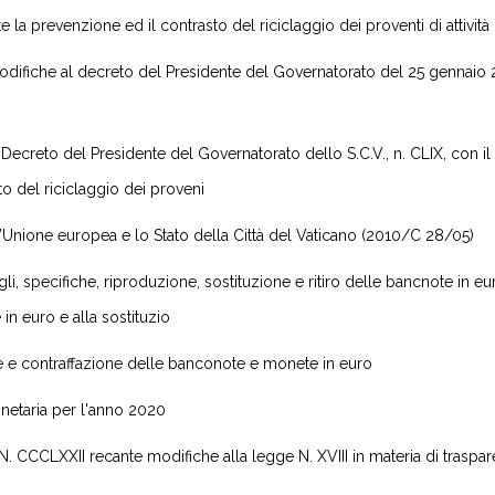
a prevenzione ed il contrasto del riciclaggio dei proventi di attività
fiche al decreto del Presidente del Governatorato del 25 gennaio 201
Decreto del Presidente del Governatorato dello S.C.V., n. CLIX, con i
o del riciclaggio dei proveni
’Unione europea e lo Stato della Città del Vaticano (2010/C 28/05)
i, specifiche, riproduzione, sostituzione e ritiro delle bancnote in eu
in euro e alla sostituzio
e e contraffazione delle banconote e monete in euro
etaria per l'anno 2020
CCCLXXII recante modifiche alla legge N. XVIII in materia di trasparen