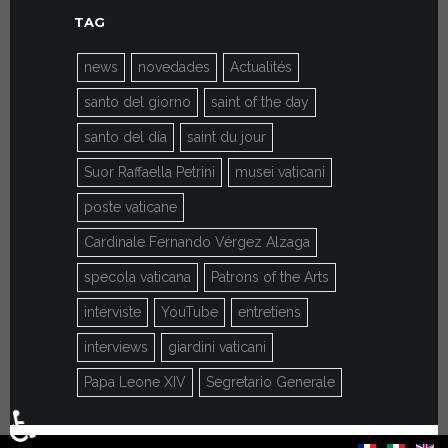
TAG
news
novedades
Actualités
santo del giorno
saint of the day
santo del día
saint du jour
Suor Raffaella Petrini
musei vaticani
poste vaticane
Cardinale Fernando Vérgez Alzaga
specola vaticana
Patrons of the Arts
interviste
YouTube
entretiens
interviews
giardini vaticani
Papa Leone XIV
Segretario Generale
♿
Seleccione su idioma