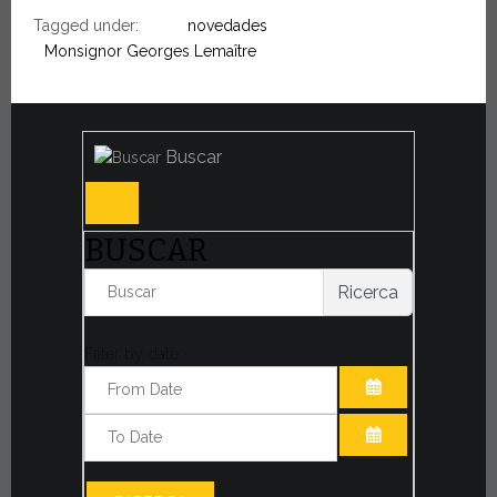
Tagged under:
novedades
Monsignor Georges Lemaître
Buscar
BUSCAR
Ricerca
Filter by date:
ABRIR EL CAL
ABRIR EL CAL