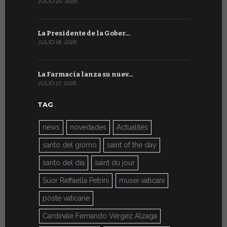
JULIO 20, 2026
JULIO 9, 2026
La Presidente de la Gober…
El mensaje
JULIO 18, 2026
JULIO 8, 2026
La Farmacia lanza su nuev…
Del 6 al 27 
JULIO 17, 2026
JULIO 7, 2026
TAG
news
novedades
Actualités
santo del giorno
saint of the day
santo del día
saint du jour
Suor Raffaella Petrini
musei vaticani
poste vaticane
Cardinale Fernando Vérgez Alzaga