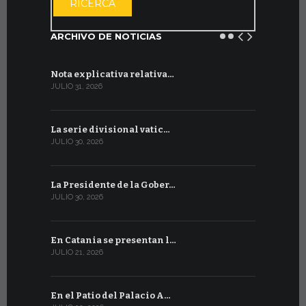
RICERCA
ARCHIVO DE NOTICIAS
Nota explicativa relativa…
Firmado un
JULIO 31, 2026
JULIO 13, 202
La serie divisional vatic…
Concluyen
JULIO 30, 2026
JULIO 13, 202
La Presidente de la Gober…
Tres emis
JULIO 30, 2026
JULIO 10, 202
En Catania se presentan l…
En Ginebra
JULIO 21, 2026
JULIO 9, 2026
En el Patio del Palacio A…
En Ginebra