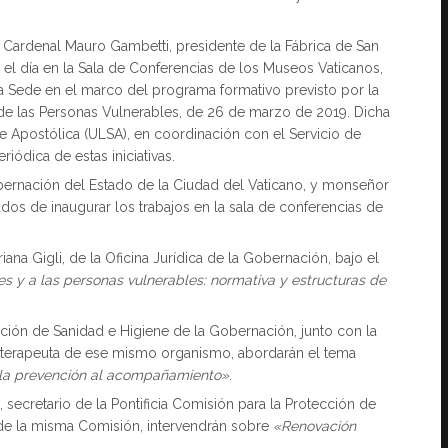
l Cardenal Mauro Gambetti, presidente de la Fábrica de San
o el día en la Sala de Conferencias de los Museos Vaticanos,
ta Sede en el marco del programa formativo previsto por la
de las Personas Vulnerables, de 26 de marzo de 2019. Dicha
e Apostólica (ULSA), en coordinación con el Servicio de
ódica de estas iniciativas.
obernación del Estado de la Ciudad del Vaticano, y monseñor
dos de inaugurar los trabajos en la sala de conferencias de
na Gigli, de la Oficina Jurídica de la Gobernación, bajo el
es y a las personas vulnerables: normativa y estructuras de
cción de Sanidad e Higiene de la Gobernación, junto con la
icoterapeuta de ese mismo organismo, abordarán el tema
de la prevención al acompañamiento»
.
 secretario de la Pontificia Comisión para la Protección de
l de la misma Comisión, intervendrán sobre
«Renovación