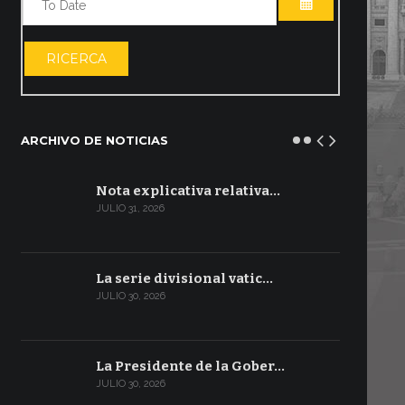
ABRIR EL CA
RICERCA
ARCHIVO DE NOTICIAS
Nota explicativa relativa…
JULIO 31, 2026
La serie divisional vatic…
JULIO 30, 2026
La Presidente de la Gober…
JULIO 30, 2026