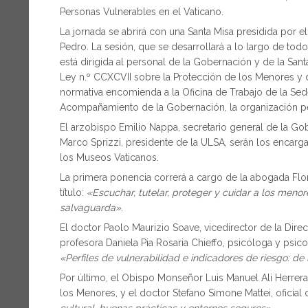
Personas Vulnerables en el Vaticano.
La jornada se abrirá con una Santa Misa presidida por e
Pedro. La sesión, que se desarrollará a lo largo de tod
está dirigida al personal de la Gobernación y de la San
Ley n.º CCXCVII sobre la Protección de los Menores y 
normativa encomienda a la Oficina de Trabajo de la Sed
Acompañamiento de la Gobernación, la organización peri
El arzobispo Emilio Nappa, secretario general de la G
Marco Sprizzi, presidente de la ULSA, serán los encarga
los Museos Vaticanos.
La primera ponencia correrá a cargo de la abogada Floria
título:
«Escuchar, tutelar, proteger y cuidar a los menor
salvaguarda»
.
El doctor Paolo Maurizio Soave, vicedirector de la Dire
profesora Daniela Pia Rosaria Chieffo, psicóloga y ps
«Perfiles de vulnerabilidad e indicadores de riesgo: 
Por último, el Obispo Monseñor Luis Manuel Ali Herrera,
los Menores, y el doctor Stefano Simone Mattei, oficia
cultural, buenas prácticas y entornos seguros»
.