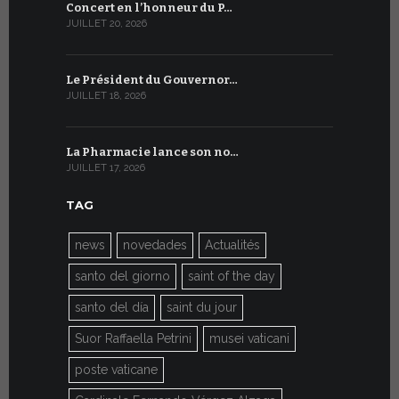
Concert en l’honneur du P…
Conversati
JUILLET 20, 2026
JUILLET 9, 20
Le Président du Gouvernor…
Le message
JUILLET 18, 2026
JUILLET 8, 20
La Pharmacie lance son no…
Du 6 au 27 
JUILLET 17, 2026
JUILLET 7, 20
TAG
news
novedades
Actualités
santo del giorno
saint of the day
santo del día
saint du jour
Suor Raffaella Petrini
musei vaticani
poste vaticane