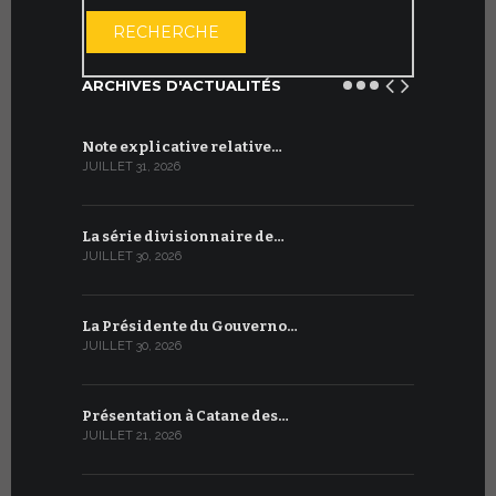
OUVRIR LE CA
RECHERCHE
ARCHIVES D'ACTUALITÉS
Note explicative relative…
Accord sig
JUILLET 31, 2026
JUILLET 13, 2
La série divisionnaire de…
Le WSIS For
JUILLET 30, 2026
JUILLET 13, 2
La Présidente du Gouverno…
Trois émi
JUILLET 30, 2026
JUILLET 10, 2
Présentation à Catane des…
Table rond
JUILLET 21, 2026
JUILLET 9, 20