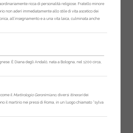
traordinariamente ricca di personalità religiose. Fratello minore
rio non aderì immediatamente allo stile di vita ascetico dei
 retorica, all’insegnamento e a una vita laica, culminata anche
gnese. È Diana degli Andalò, nata a Bologna, nel 1200 circa,
 come il
Martirologio Geronimiano
, diversi
Itinerari
dei
irono il martirio nei pressi di Roma, in un luogo chiamato “sylva