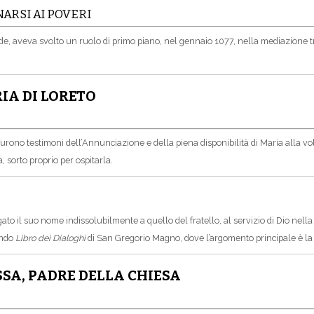
ARSI AI POVERI
e, aveva svolto un ruolo di primo piano, nel gennaio 1077, nella mediazione t
IA DI LORETO
 furono testimoni dell’Annunciazione e della piena disponibilità di Maria alla vo
 sorto proprio per ospitarla.
to il suo nome indissolubilmente a quello del fratello, al servizio di Dio nella
ondo
Libro dei Dialoghi
di San Gregorio Magno, dove l’argomento principale è la 
SSA, PADRE DELLA CHIESA