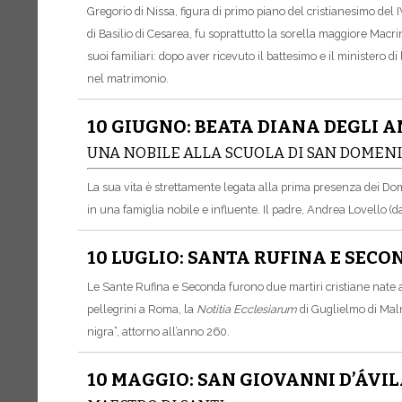
Gregorio di Nissa, figura di primo piano del cristianesimo del I
di Basilio di Cesarea, fu soprattutto la sorella maggiore Macr
suoi familiari: dopo aver ricevuto il battesimo e il ministero d
nel matrimonio.
10 GIUGNO: BEATA DIANA DEGLI 
UNA NOBILE ALLA SCUOLA DI SAN DOMEN
La sua vita è strettamente legata alla prima presenza dei Dom
in una famiglia nobile e influente. Il padre, Andrea Lovello (
10 LUGLIO: SANTA RUFINA E SECO
Le Sante Rufina e Seconda furono due martiri cristiane nate a
pellegrini a Roma, la
Notitia Ecclesiarum
di Guglielmo di Malm
nigra”, attorno all’anno 260.
10 MAGGIO: SAN GIOVANNI D’ÁVIL