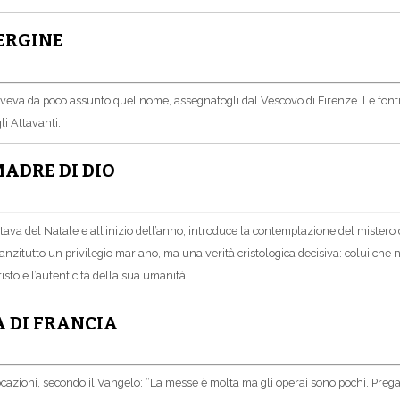
VERGINE
veva da poco assunto quel nome, assegnatogli dal Vescovo di Firenze. Le fonti 
i Attavanti.
MADRE DI DIO
tava del Natale e all’inizio dell’anno, introduce la contemplazione del mistero d
nzitutto un privilegio mariano, ma una verità cristologica decisiva: colui che 
risto e l’autenticità della sua umanità.
A DI FRANCIA
vocazioni, secondo il Vangelo: “La messe è molta ma gli operai sono pochi. Preg