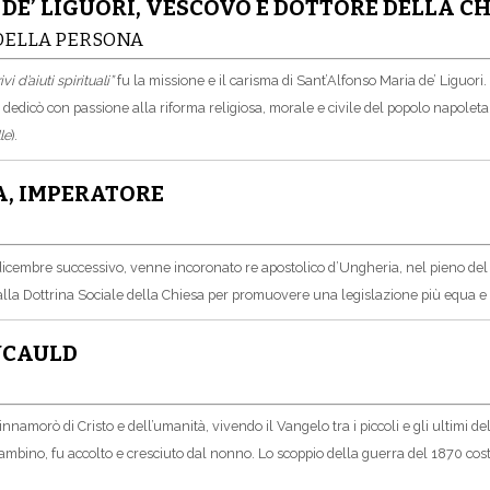
DE’ LIGUORI, VESCOVO E DOTTORE DELLA C
 DELLA PERSONA
i d’aiuti spirituali”
fu la missione e il carisma di Sant’Alfonso Maria de’ Liguori.
Si dedicò con passione alla riforma religiosa, morale e civile del popolo napolet
le
).
IA, IMPERATORE
0 dicembre successivo, venne incoronato re apostolico d’Ungheria, nel pieno del p
rò alla Dottrina Sociale della Chiesa per promuovere una legislazione più equa e r
OUCAULD
i innamorò di Cristo e dell’umanità, vivendo il Vangelo tra i piccoli e gli ultimi 
ino, fu accolto e cresciuto dal nonno. Lo scoppio della guerra del 1870 costrin