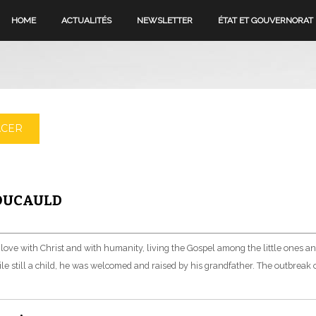
HOME
ACTUALITÉS
NEWSLETTER
ÉTAT ET GOUVERNORAT
ACER
FOUCAULD
n love with Christ and with humanity, living the Gospel among the little ones an
e still a child, he was welcomed and raised by his grandfather. The outbreak 