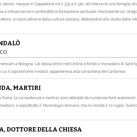
V secolo, nacque in Cappadocia tra il 335 e il 340, all’interno di una famiglia s
ina a influenzarne in profondità la formazione spirituale. Nonostante ciò, Grego
i lettore, si lasciò attrarre dalla cultura classica, dedicandosi allo studio della
ANDALÒ
ICO
enicani a Bologna. Lei stessa entrò nell’Ordine e fondò il monastero di Sant’A
da cui il soprannome Andalò), apparteneva alla consorteria dei Carbonesi.
NDA, MARTIRI
 Roma, la cui esistenza e martirio sono attestati da numerose fonti autorevoli,
esbury, e soprattutto il
Martirologio Romano
, che le ricorda il 10 luglio. Sub
A, DOTTORE DELLA CHIESA