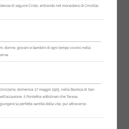
 decise di seguire Cristo, entrando nel monastero di Cincillac
mini, donne, giovani e bambini di ogni tempo vivono nella
terna.
canonizzarla, domenica 17 maggio 1925, nella Basilica di San
uell’occasione, il Pontefice sottolineò che Teresa,
iungere la perfetta santità della vita, pur attraverso