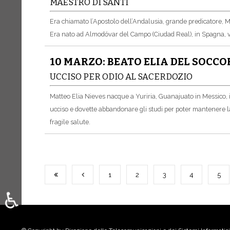
MAESTRO DI SANTI
Era chiamato l’Apostolo dell’Andalusia, grande predicatore, Ma
Era nato ad Almodóvar del Campo (Ciudad Real), in Spagna, ver
10 MARZO: BEATO ELIA DEL SOCC
UCCISO PER ODIO AL SACERDOZIO
Matteo Elia Nieves nacque a Yuriria, Guanajuato in Messico, il
ucciso e dovette abbandonare gli studi per poter mantenere la
fragile salute.
1
2
3
4
5
♿
Sélectionnez votre langue