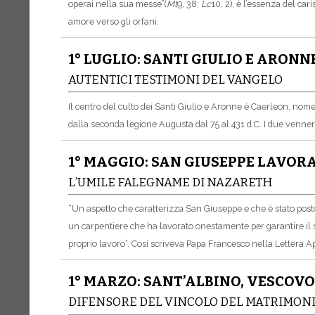
operai nella sua messe”
(
Mt
9, 38;
Lc
10, 2), è l’essenza del c
amore verso gli orfani.
1° LUGLIO: SANTI GIULIO E ARONN
AUTENTICI TESTIMONI DEL VANGELO
Il centro del culto dei Santi Giulio e Aronne è Caerleon, nome
dalla seconda legione Augusta dal 75 al 431 d.C.
I due venner
1° MAGGIO: SAN GIUSEPPE LAVOR
L’UMILE FALEGNAME DI NAZARETH
“Un aspetto che caratterizza San Giuseppe e che è stato posto
un carpentiere che ha lavorato onestamente per garantire il sos
proprio lavoro”. Così scriveva Papa Francesco nella Lettera A
1° MARZO: SANT’ALBINO, VESCOVO
DIFENSORE DEL VINCOLO DEL MATRIMON