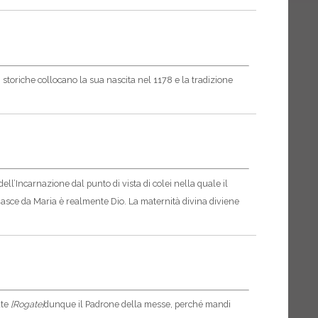
storiche collocano la sua nascita nel 1178 e la tradizione
ell’Incarnazione dal punto di vista di colei nella quale il
nasce da Maria è realmente Dio. La maternità divina diviene
ate
[Rogate]
dunque il Padrone della messe, perché mandi