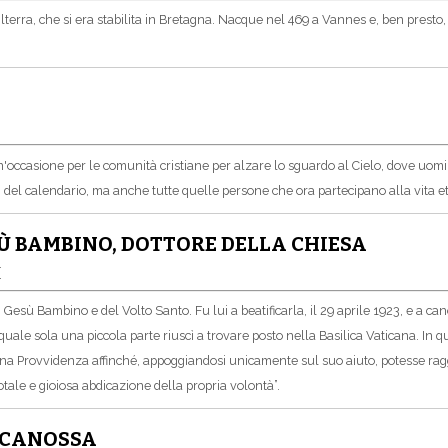
lterra, che si era stabilita in Bretagna. Nacque nel 469 a Vannes e, ben presto,
è un'occasione per le comunità cristiane per alzare lo sguardo al Cielo, dove uo
iali del calendario, ma anche tutte quelle persone che ora partecipano alla vita e
SÙ BAMBINO, DOTTORE DELLA CHIESA
I
 di Gesù Bambino e del Volto Santo. Fu lui a beatificarla, il 29 aprile 1923, e a 
 quale sola una piccola parte riuscì a trovare posto nella Basilica Vaticana. In q
divina Provvidenza affinché, appoggiandosi unicamente sul suo aiuto, potesse ragg
otale e gioiosa abdicazione della propria volontà”.
I CANOSSA