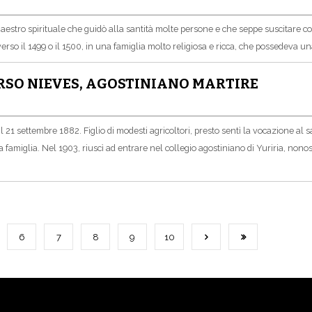
estro spirituale che guidò alla santità molte persone e che seppe suscitare con
so il 1499 o il 1500, in una famiglia molto religiosa e ricca, che possedeva un
ORSO NIEVES, AGOSTINIANO MARTIRE
 21 settembre 1882. Figlio di modesti agricoltori, presto sentì la vocazione al 
 famiglia.
Nel 1903, riuscì ad entrare nel collegio agostiniano di Yuriria, nono
6
7
8
9
10