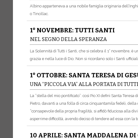
Albino apparteneva a una nobile famiglia originaria dell’Inghi
o Tincillac.
1° NOVEMBRE: TUTTI SANTI
NEL SEGNO DELLA SPERANZA
La Solennità di Tutti i Santi, che si celebra il 1° novembre, 
grazia e nella luce di Dio. Non si ricordano solo i Santi uffic
1° OTTOBRE: SANTA TERESA DI GE
UNA “PICCOLA VIA” ALLA PORTATA DI TUTT
La “stella del mio pontificato”: così Pio XI definì Santa Teresa
Pietro, davanti a una folla di circa cinquantamila fedeli, della
“consapevole della propria fragilità, si affidò fiduciosa alla 
asperrime difficoltà, avendo deciso di tendere ad essa con la t
10 APRILE: SANTA MADDALENA D