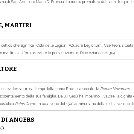
arisma di Sant’Annibale Maria Di Francia. La morte prematura del padre lo spin
E, MARTIRI
 celtico che significa “Città delle Legioni” (Quadra Legionum). Caerleon, situa
o martirizzati forse durante la persecuzione di Diocleziano, nel 304.
ATORE
 in evidenza sin dai tempi della prima Enciclica sociale, la
Rerum Novarum
di 
tentamento della sua famiglia. Da lui Gesù ha imparato il valore, la dignità e l
postolica
Patris Corde
, in occasione del 150° anniversario della dichiarazione 
 DI ANGERS
IO