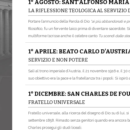
1° AGOSTO: SANT’ALFONSO MARIA 
LA RIFLESSIONE TEOLOGICA AL SERVIZIO
Portare l’annuncio della Parola di Dio
“ai più abbandonati e priv
filosofico, fu un fervente laico prima di diventare sacerdote. 
multiforme (scrisse anche il celebre canto
Tu scendi dalle stel
1° APRILE: BEATO CARLO D’AUSTR
SERVIZIO E NON POTERE
Salì al trono imperiale d’Austria, il 21 novembre 1916 e, il 3
suo obiettivo era la pace e la fratellanza tra i popoli. Si ispi
1° DICEMBRE: SAN CHARLES DE F
FRATELLO UNIVERSALE
Fratello universale, alla ricerca del disegno di Dio su di lui, s
settembre 1858. Rimasto senza genitori quando era ancora bamb
Charles proseguì gli studi liceali.