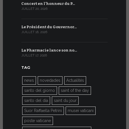
Concert en l’honneur du P…
Conversati
JUILLET 20, 2026
JUILLET 9, 20
Le Président du Gouvernor…
Le message
JUILLET 18, 2026
JUILLET 8, 20
La Pharmacie lance son no…
Du 6 au 27 
JUILLET 17, 2026
JUILLET 7, 20
TAG
news
novedades
Actualités
santo del giorno
saint of the day
santo del día
saint du jour
Suor Raffaella Petrini
musei vaticani
poste vaticane