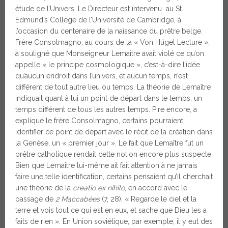
étude de l’Univers. Le Directeur est intervenu au St.
Edmund’s College de l’Université de Cambridge, à
l’occasion du centenaire de la naissance du prêtre belge.
Frère Consolmagno, au cours de la « Von Hügel Lecture »,
a souligné que Monseigneur Lemaître avait violé ce qu’on
appelle « le principe cosmologique », c’est-à-dire l’idée
qu’aucun endroit dans l’univers, et aucun temps, n’est
différent de tout autre lieu ou temps. La théorie de Lemaître
indiquait quant à lui un point de départ dans le temps, un
temps différent de tous les autres temps. Pire encore, a
expliqué le frère Consolmagno, certains pourraient
identifier ce point de départ avec le récit de la création dans
la Genèse, un « premier jour ». Le fait que Lemaître fut un
prêtre catholique rendait cette notion encore plus suspecte.
Bien que Lemaître lui-même ait fait attention à ne jamais
faire une telle identification, certains pensaient qu’il cherchait
une théorie de la
creatio ex nihilo
, en accord avec le
passage de
2 Maccabées
(7, 28), « Regarde le ciel et la
terre et vois tout ce qui est en eux, et sache que Dieu les a
faits de rien ». En Union soviétique, par exemple, il y eut des